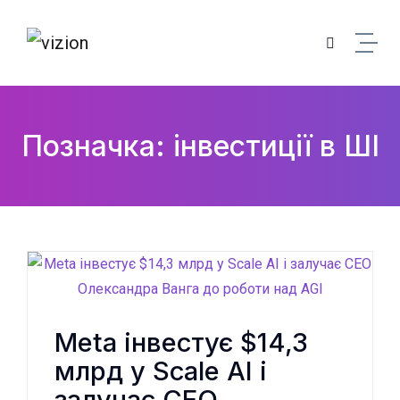
Skip to content
Позначка: інвестиції в ШІ
Meta інвестує $14,3
млрд у Scale AI і
залучає CEO