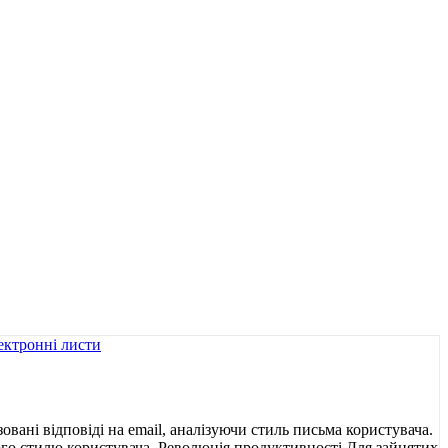
вані відповіді на email, аналізуючи стиль письма користувача.
ьного стилю користувача. Революція продуктивності Для зайнятих