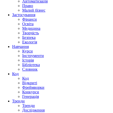
Автоматизація
Право
Малий бізнес
Застосування
Фінанси
Освіта
Медицина
Творчість
Безпека
Екологія
Навчання
Курси
Інструменти
Історія
Бібліотека
Словник
Код
Код
Відкриті
Фреймворки
Конкурси
Генерація
Тренди
Тренди
Дослідження