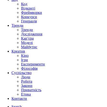
Код
Відкриті
Фреймворки
Конкурси
Генерація
Тренди
Тренди
Дослідження
Кар’єра
Моделі
Майбутнє
Креатив
Кіно
Ігри
Експерименти
Філософія
Суспільство
Люди
Робота
Закони
Приватність
Етика
Контакти
Search