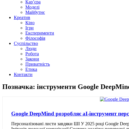
Кар’єра
Моделі
Майбутнє
Креатив
Кіно
Ігри
Експерименти
Філософія
Суспільство
Люди
Робота
Закони
Приватність
Етика
Контакти
Позначка: інструменти Google DeepMin
Google DeepMind розробляє aI-інструмент перс
Персоналізовані листи завдяки ШІ У 2025 році Google Deep
Імітація людської комунікації Система аналізує попередні 