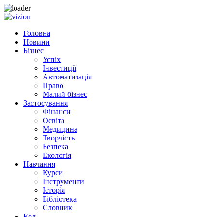
Skip to content
Головна
Новини
Бізнес
Успіх
Інвестиції
Автоматизація
Право
Малий бізнес
Застосування
Фінанси
Освіта
Медицина
Творчість
Безпека
Екологія
Навчання
Курси
Інструменти
Історія
Бібліотека
Словник
Код