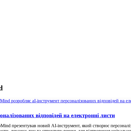
d
оналізованих відповідей на електронні листи
Mind презентував новий АІ-інструмент, який створює персоналізо
листи, лексику, тон та структуру речень для відтворення унікал