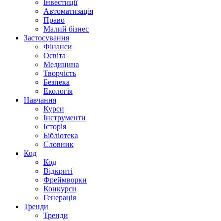
Інвестиції
Автоматизація
Право
Малий бізнес
Застосування
Фінанси
Освіта
Медицина
Творчість
Безпека
Екологія
Навчання
Курси
Інструменти
Історія
Бібліотека
Словник
Код
Код
Відкриті
Фреймворки
Конкурси
Генерація
Тренди
Тренди