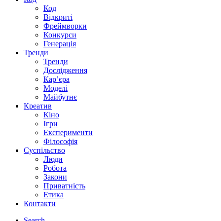
Код
Відкриті
Фреймворки
Конкурси
Генерація
Тренди
Тренди
Дослідження
Кар’єра
Моделі
Майбутнє
Креатив
Кіно
Ігри
Експерименти
Філософія
Суспільство
Люди
Робота
Закони
Приватність
Етика
Контакти
Search