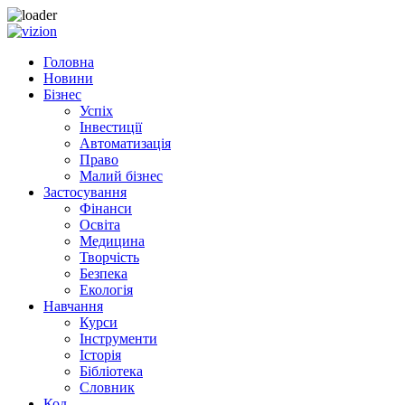
Skip to content
Головна
Новини
Бізнес
Успіх
Інвестиції
Автоматизація
Право
Малий бізнес
Застосування
Фінанси
Освіта
Медицина
Творчість
Безпека
Екологія
Навчання
Курси
Інструменти
Історія
Бібліотека
Словник
Код