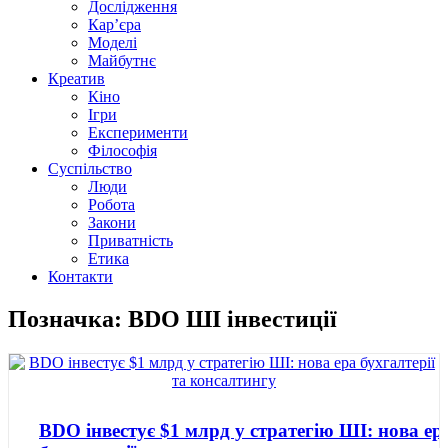
Дослідження
Кар’єра
Моделі
Майбутнє
Креатив
Кіно
Ігри
Експерименти
Філософія
Суспільство
Люди
Робота
Закони
Приватність
Етика
Контакти
Позначка: BDO ШІ інвестиції
BDO інвестує $1 млрд у стратегію ШІ: нова ер