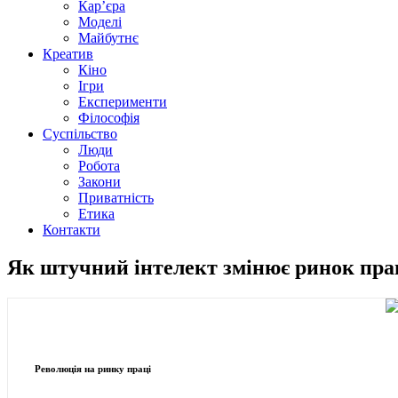
Кар’єра
Моделі
Майбутнє
Креатив
Кіно
Ігри
Експерименти
Філософія
Суспільство
Люди
Робота
Закони
Приватність
Етика
Контакти
Як штучний інтелект змінює ринок праці
Революція на ринку праці