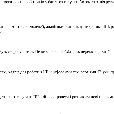
моги до співробітників у багатьох галузях. Автоматизація рутинн
чання і контролю моделей, аналітики великих даних, етики ШІ, р
.
жуть скорочуватися. Це викликає необхідність перекваліфікації 
товку кадрів для роботи з ШІ і цифровими технологіями. Гнучкі
датних інтегрувати ШІ в бізнес-процеси і розвивати нові напрям