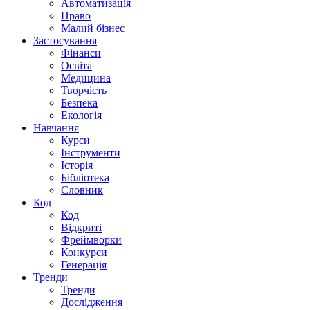
Автоматизація
Право
Малий бізнес
Застосування
Фінанси
Освіта
Медицина
Творчість
Безпека
Екологія
Навчання
Курси
Інструменти
Історія
Бібліотека
Словник
Код
Код
Відкриті
Фреймворки
Конкурси
Генерація
Тренди
Тренди
Дослідження