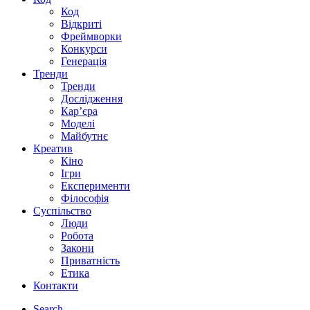
Код
Відкриті
Фреймворки
Конкурси
Генерація
Тренди
Тренди
Дослідження
Кар’єра
Моделі
Майбутнє
Креатив
Кіно
Ігри
Експерименти
Філософія
Суспільство
Люди
Робота
Закони
Приватність
Етика
Контакти
Search