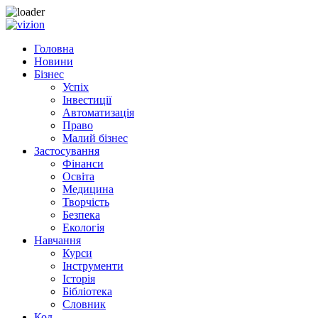
Skip to content
Головна
Новини
Бізнес
Успіх
Інвестиції
Автоматизація
Право
Малий бізнес
Застосування
Фінанси
Освіта
Медицина
Творчість
Безпека
Екологія
Навчання
Курси
Інструменти
Історія
Бібліотека
Словник
Код