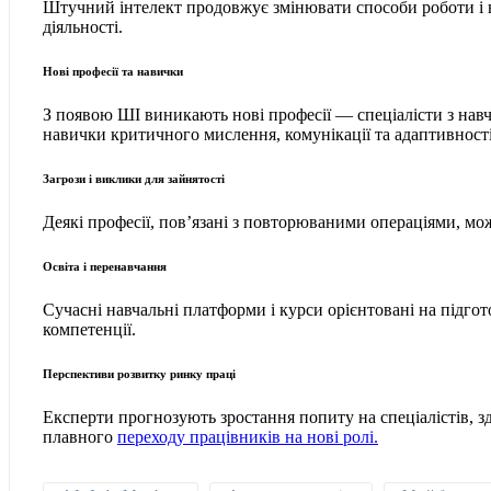
Штучний інтелект продовжує змінювати способи роботи і ви
діяльності.
Нові професії та навички
З появою ШІ виникають нові професії — спеціалісти з нав
навички критичного мислення, комунікації та адаптивності
Загрози і виклики для зайнятості
Деякі професії, пов’язані з повторюваними операціями, мо
Освіта і перенавчання
Сучасні навчальні платформи і курси орієнтовані на підго
компетенції.
Перспективи розвитку ринку праці
Експерти прогнозують зростання попиту на спеціалістів, з
плавного
переходу працівників на нові ролі.