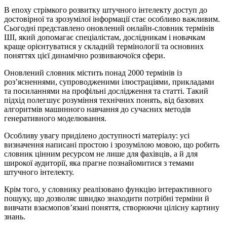
В епоху стрімкого розвитку штучного інтелекту доступ до
достовірної та зрозумілої інформації стає особливо важливим.
Сьогодні представлено оновлений онлайн-словник термінів
ШІ, який допомагає спеціалістам, дослідникам і новачкам
краще орієнтуватися у складній термінології та основних
поняттях цієї динамічно розвиваючоїся сфери.
Оновлений словник містить понад 2000 термінів із
роз’ясненнями, супроводженими ілюстраціями, прикладами
та посиланнями на профільні дослідження та статті. Такий
підхід полегшує розуміння технічних понять, від базових
алгоритмів машинного навчання до сучасних методів
генеративного моделювання.
Особливу увагу приділено доступності матеріалу: усі
визначення написані простою і зрозумілою мовою, що робить
словник цінним ресурсом не лише для фахівців, а й для
широкої аудиторії, яка прагне познайомитися з темами
штучного інтелекту.
Крім того, у словнику реалізовано функцію інтерактивного
пошуку, що дозволяє швидко знаходити потрібні терміни й
вивчати взаємопов’язані поняття, створюючи цілісну картину
знань.