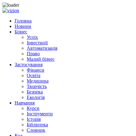
Skip
to
Головна
content
Новини
Бізнес
Успіх
Інвестиції
Автоматизація
Право
Малий бізнес
Застосування
Фінанси
Освіта
Медицина
Творчість
Безпека
Екологія
Навчання
Курси
Інструменти
Історія
Бібліотека
Словник
Код