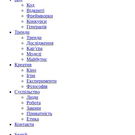
Код
Відкриті
Фреймворки
Конкурси
Генерація
Тренди
Тренди
Дослідження
Кар’єра
Моделі
Майбутнє
Креатив
Кіно
Ігри
Експерименти
Філософія
Суспільство
Люди
Робота
Закони
Приватність
Етика
Контакти
Search