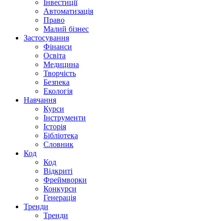
Інвестиції
Автоматизація
Право
Малий бізнес
Застосування
Фінанси
Освіта
Медицина
Творчість
Безпека
Екологія
Навчання
Курси
Інструменти
Історія
Бібліотека
Словник
Код
Код
Відкриті
Фреймворки
Конкурси
Генерація
Тренди
Тренди