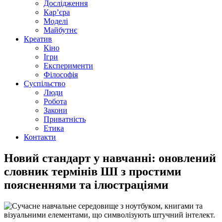
Дослідження
Кар’єра
Моделі
Майбутнє
Креатив
Кіно
Ігри
Експерименти
Філософія
Суспільство
Люди
Робота
Закони
Приватність
Етика
Контакти
Новий стандарт у навчанні: оновлений
словник термінів ШІ з простими
поясненнями та ілюстраціями