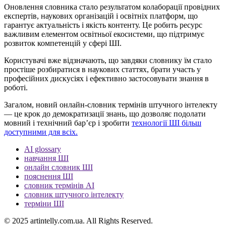
Оновлення словника стало результатом колаборації провідних
експертів, наукових організацій і освітніх платформ, що
гарантує актуальність і якість контенту. Це робить ресурс
важливим елементом освітньої екосистеми, що підтримує
розвиток компетенцій у сфері ШІ.
Користувачі вже відзначають, що завдяки словнику їм стало
простіше розбиратися в наукових статтях, брати участь у
професійних дискусіях і ефективно застосовувати знання в
роботі.
Загалом, новий онлайн-словник термінів штучного інтелекту
— це крок до демократизації знань, що дозволяє подолати
мовний і технічний бар’єр і зробити
технології ШІ більш
доступними для всіх.
AI glossary
навчання ШІ
онлайн словник ШІ
пояснення ШІ
словник термінів AI
словник штучного інтелекту
терміни ШІ
© 2025 artintelly.com.ua. All Rights Reserved.