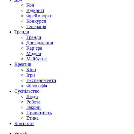
Код
Відкриті
Фреймворки
Конкурси
Генерація
Тренди
Тренди
Дослідження
Кар’єра
Моделі
Майбутнє
Креатив
Кіно
Ігри
Експерименти
Філософія
Суспільство
Люди
Робота
Закони
Приватність
Етика
Контакти
Search