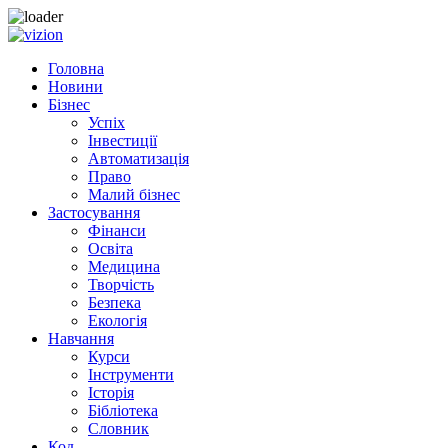
Skip to content
Головна
Новини
Бізнес
Успіх
Інвестиції
Автоматизація
Право
Малий бізнес
Застосування
Фінанси
Освіта
Медицина
Творчість
Безпека
Екологія
Навчання
Курси
Інструменти
Історія
Бібліотека
Словник
Код