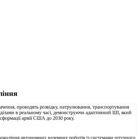
ління
окоління автономних наземних роботів із системами штучного