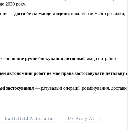
до 2030 року.
дання —
діяти без команди людини
, виконуючи місії з розвідки,
бачено
повне ручне блокування автономії
, якщо потрібно
ен автономний робот не має права застосовувати летальну с
ьні застосування
— рятувальні операції, розмінування, доставки
Battlefield Automation
US Army AI