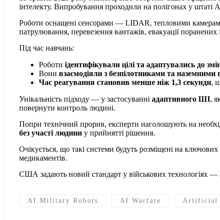
інтелекту. Випробування проходили на полігонах у штаті Ар
Роботи оснащені сенсорами — LIDAR, тепловими камерами,
патрулювання, перевезення вантажів, евакуації поранених і
Під час навчань:
Роботи
ідентифікували цілі та адаптувались до змі
Вони
взаємодіяли з безпілотниками та наземними 
Час реагування становив менше ніж 1,3 секунди
, 
Унікальність підходу — у застосуванні
адаптивного ШІ
, 
повернути контроль людині.
Попри технічний прорив, експерти наголошують на необхі
без участі людини
у прийнятті рішення.
Очікується, що такі системи будуть розміщені на ключови
медикаментів.
США задають новий стандарт у військових технологіях — 
AI Military Robots
AI Warfare
Artificial