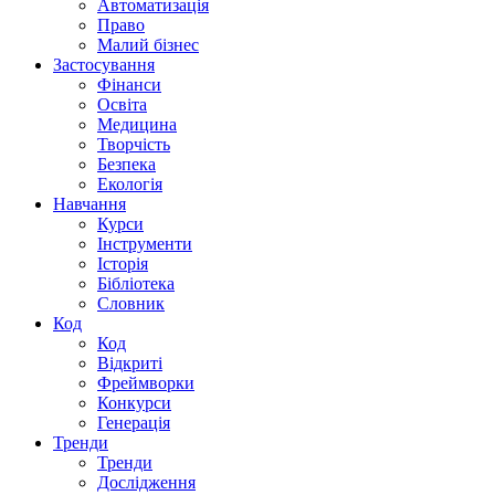
Автоматизація
Право
Малий бізнес
Застосування
Фінанси
Освіта
Медицина
Творчість
Безпека
Екологія
Навчання
Курси
Інструменти
Історія
Бібліотека
Словник
Код
Код
Відкриті
Фреймворки
Конкурси
Генерація
Тренди
Тренди
Дослідження