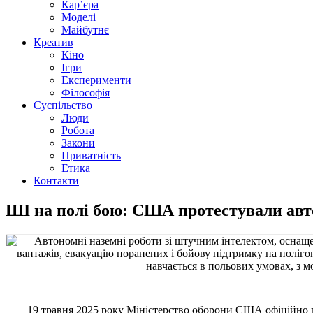
Кар’єра
Моделі
Майбутнє
Креатив
Кіно
Ігри
Експерименти
Філософія
Суспільство
Люди
Робота
Закони
Приватність
Етика
Контакти
ШІ на полі бою: США протестували авт
19 травня 2025 року Міністерство оборони США офіційно 