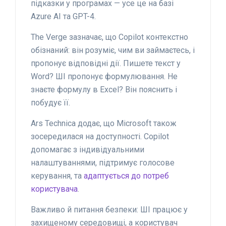
підказки у програмах — усе це на базі
Azure AI та GPT-4.
The Verge зазначає, що Copilot контекстно
обізнаний: він розуміє, чим ви займаєтесь, і
пропонує відповідні дії. Пишете текст у
Word? ШІ пропонує формулювання. Не
знаєте формулу в Excel? Він пояснить і
побудує її.
Ars Technica додає, що Microsoft також
зосередилася на доступності. Copilot
допомагає з індивідуальними
налаштуваннями, підтримує голосове
керування, та
адаптується до потреб
користувача
.
Важливо й питання безпеки: ШІ працює у
захищеному середовищі, а користувач