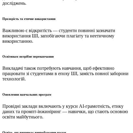
досліджень.
Прозорість та етичне використання
Важливою є відкритість — студенти повинні зазначати
використання ШІ, запобігаючи плагіату та неетичному
використанню.
Освітянам потрібне перенавчання
Викладачі також потребують навчання, щоб ефективно
працювати зі студентами в епоху ШІ, замість повної заборони
технологій.
Оновлення навчальних програм
Провідні заклади включають у курси AI-грамотність, етику
даних та промпт-інжиніринг — навички, що стають основою
освіти майбутнього.
Освіта, що витримає випробування часом