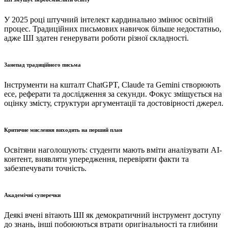
У 2025 році штучний інтелект кардинально змінює освітній
процес. Традиційних письмових навичок більше недостатньо,
адже ШІ здатен генерувати роботи різної складності.
Занепад традиційного письма
Інструменти на кшталт ChatGPT, Claude та Gemini створюють
есе, реферати та дослідження за секунди. Фокус зміщується на
оцінку змісту, структури аргументації та достовірності джерел.
Критичне мислення виходить на перший план
Освітяни наголошують: студенти мають вміти аналізувати AI-
контент, виявляти упередження, перевіряти факти та
забезпечувати точність.
Академічні суперечки
Деякі вчені вітають ШІ як демократичний інструмент доступу
до знань, інші побоюються втрати оригінальності та глибини