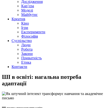
Дослідження
Кар’єра
Моделі
Майбутнє
Креатив
Кіно
Ігри
Експерименти
Філософія
Суспільство
Люди
Робота
Закони
Приватність
Етика
Контакти
ШІ в освіті: нагальна потреба
адаптації
ШІ змушує переосмислити освіту