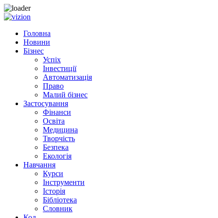
Skip
to
Головна
content
Новини
Бізнес
Успіх
Інвестиції
Автоматизація
Право
Малий бізнес
Застосування
Фінанси
Освіта
Медицина
Творчість
Безпека
Екологія
Навчання
Курси
Інструменти
Історія
Бібліотека
Словник
Код