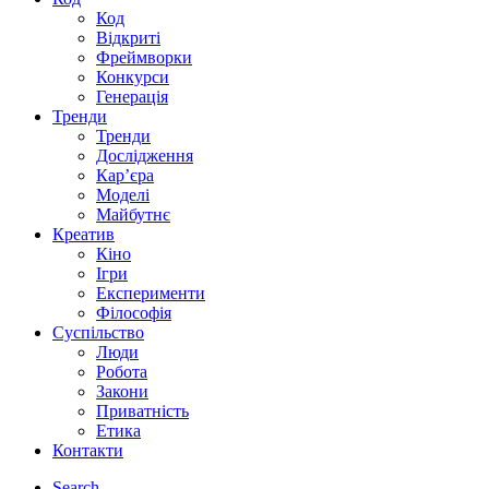
Код
Відкриті
Фреймворки
Конкурси
Генерація
Тренди
Тренди
Дослідження
Кар’єра
Моделі
Майбутнє
Креатив
Кіно
Ігри
Експерименти
Філософія
Суспільство
Люди
Робота
Закони
Приватність
Етика
Контакти
Search