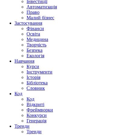
Інвестиції
Автоматизація
Право
Малий бізнес
Застосування
Фінанси
Освіта
Медицина
Творчість
Безпека
Екологія
Навчання
Курси
Інструменти
Історія
Бібліотека
Словник
Код
Код
Відкриті
Фреймворки
Конкурси
Генерація
Тренди
Тренди