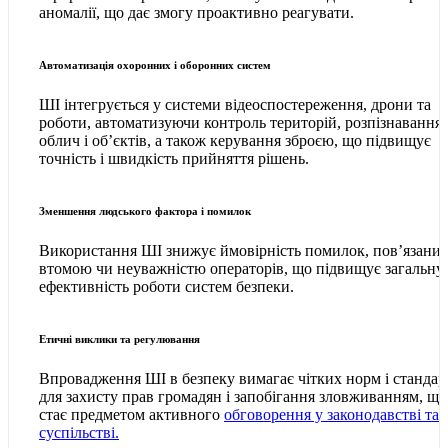
аномалії, що дає змогу проактивно реагувати.
Автоматизація охоронних і оборонних систем
ШІ інтегрується у системи відеоспостереження, дрони та
роботи, автоматизуючи контроль територій, розпізнавання
облич і об’єктів, а також керування зброєю, що підвищує
точність і швидкість прийняття рішень.
Зменшення людського фактора і помилок
Використання ШІ знижує ймовірність помилок, пов’язаних
втомою чи неуважністю операторів, що підвищує загальну
ефективність роботи систем безпеки.
Етичні виклики та регулювання
Впровадження ШІ в безпеку вимагає чітких норм і стандар
для захисту прав громадян і запобігання зловживанням, що
стає предметом активного
обговорення у законодавстві та
суспільстві.