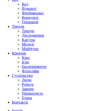
Код
Відкриті
Фреймворки
Конкурси
Генерація
Тренди
Тренди
Дослідження
Кар’єра
Моделі
Майбутнє
Креатив
Кіно
Ігри
Експерименти
Філософія
Суспільство
Люди
Робота
Закони
Приватність
Етика
Контакти
Search