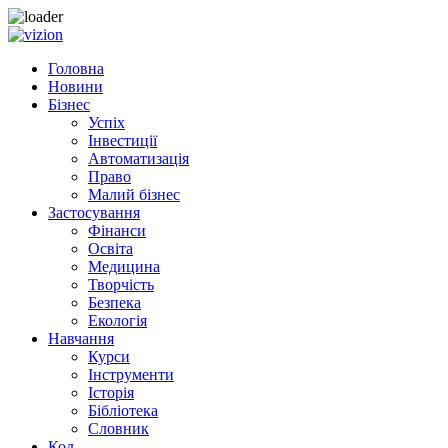
Skip to content
Головна
Новини
Бізнес
Успіх
Інвестиції
Автоматизація
Право
Малий бізнес
Застосування
Фінанси
Освіта
Медицина
Творчість
Безпека
Екологія
Навчання
Курси
Інструменти
Історія
Бібліотека
Словник
Код