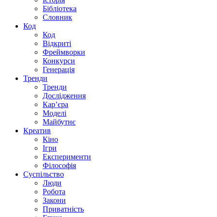
Бібліотека
Словник
Код
Код
Відкриті
Фреймворки
Конкурси
Генерація
Тренди
Тренди
Дослідження
Кар’єра
Моделі
Майбутнє
Креатив
Кіно
Ігри
Експерименти
Філософія
Суспільство
Люди
Робота
Закони
Приватність