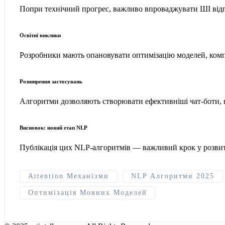
Попри технічний прогрес, важливо впроваджувати ШІ відпо
Освітні виклики
Розробники мають опановувати оптимізацію моделей, комп
Розширення застосувань
Алгоритми дозволяють створювати ефективніші чат-боти, пе
Висновок: новий етап NLP
Публікація цих NLP-алгоритмів — важливий крок у розвит
Attention Механізми
NLP Алгоритми 2025
Оптимізація Мовних Моделей