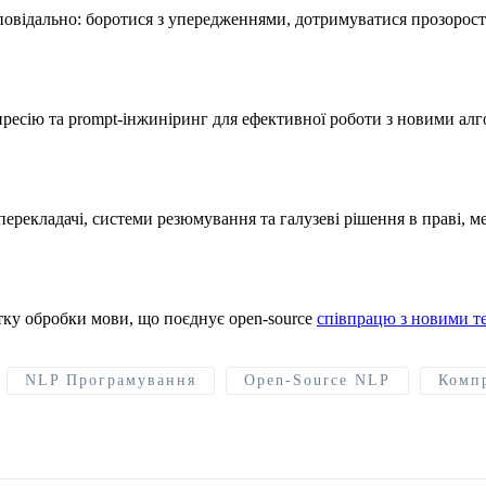
відально: боротися з упередженнями, дотримуватися прозорості
ресію та prompt-інжиніринг для ефективної роботи з новими ал
рекладачі, системи резюмування та галузеві рішення в праві, ме
ку обробки мови, що поєднує open-source
співпрацю з новими т
NLP Програмування
Open-Source NLP
Компр