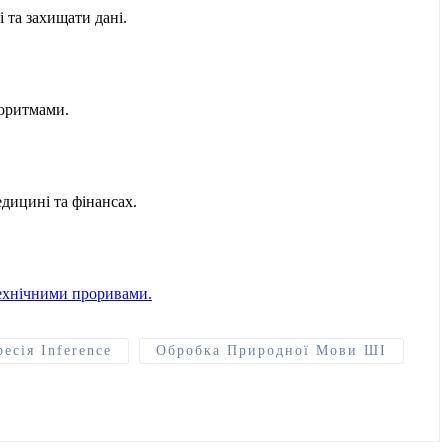
 та захищати дані.
горитмами.
дицині та фінансах.
ехнічними проривами.
есія Inference
Обробка Природної Мови ШІ