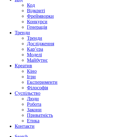
Код
Відкриті
Фреймворки
Конкурси
Генерація
Тренди
Тренди
Дослідження
Кар’єра
Моделі
Майбутнє
Креатив
Кіно
Ігри
Експерименти
Філософія
Суспільство
Люди
Робота
Закони
Приватність
Етика
Контакти
Search