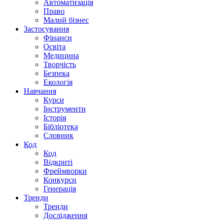
Автоматизація
Право
Малий бізнес
Застосування
Фінанси
Освіта
Медицина
Творчість
Безпека
Екологія
Навчання
Курси
Інструменти
Історія
Бібліотека
Словник
Код
Код
Відкриті
Фреймворки
Конкурси
Генерація
Тренди
Тренди
Дослідження