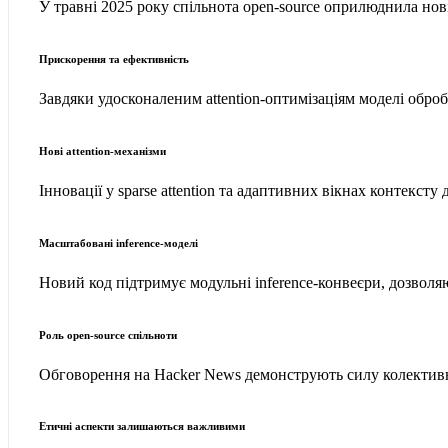
У травні 2025 року спільнота open-source оприлюднила но
Прискорення та ефективність
Завдяки удосконаленим attention-оптимізаціям моделі обро
Нові attention-механізми
Інновації у sparse attention та адаптивних вікнах контек
Масштабовані inference-моделі
Новий код підтримує модульні inference-конвеєри, дозволя
Роль open-source спільноти
Обговорення на Hacker News демонструють силу колективн
Етичні аспекти залишаються важливими