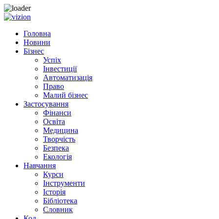
Skip to content
Головна
Новини
Бізнес
Успіх
Інвестиції
Автоматизація
Право
Малий бізнес
Застосування
Фінанси
Освіта
Медицина
Творчість
Безпека
Екологія
Навчання
Курси
Інструменти
Історія
Бібліотека
Словник
Код