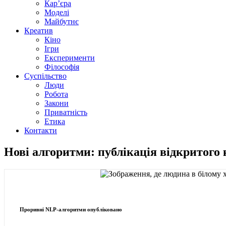
Кар’єра
Моделі
Майбутнє
Креатив
Кіно
Ігри
Експерименти
Філософія
Суспільство
Люди
Робота
Закони
Приватність
Етика
Контакти
Нові алгоритми: публікація відкритого 
Проривні NLP-алгоритми опубліковано