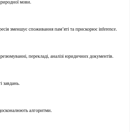
природної мови.
ресія зменшує споживання пам’яті та прискорює inference.
 резюмуванні, перекладі, аналізі юридичних документів.
і завдань.
вдосконалюють алгоритми.