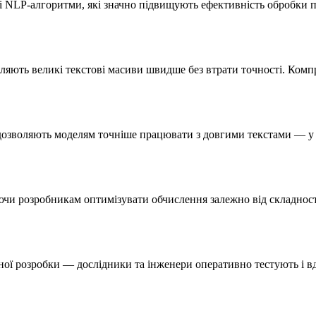
ві NLP-алгоритми, які значно підвищують ефективність обробки 
бляють великі текстові масиви швидше без втрати точності. Комп
сту дозволяють моделям точніше працювати з довгими текстами — у
ючи розробникам оптимізувати обчислення залежно від складност
ої розробки — дослідники та інженери оперативно тестують і 