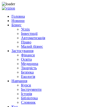
Skip to content
Головна
Новини
Бізнес
Успіх
Інвестиції
Автоматизація
Право
Малий бізнес
Застосування
Фінанси
Освіта
Медицина
Творчість
Безпека
Екологія
Навчання
Курси
Інструменти
Історія
Бібліотека
Словник
Код