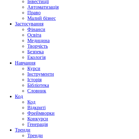
Інвестиції
Автоматизація
Право
Малий бізнес
Застосування
Фінанси
Освіта
Медицина
Творчість
Безпека
Екологія
Навчання
Курси
Інструменти
Історія
Бібліотека
Словник
Код
Код
Відкриті
Фреймворки
Конкурси
Генерація
Тренди
Тренди