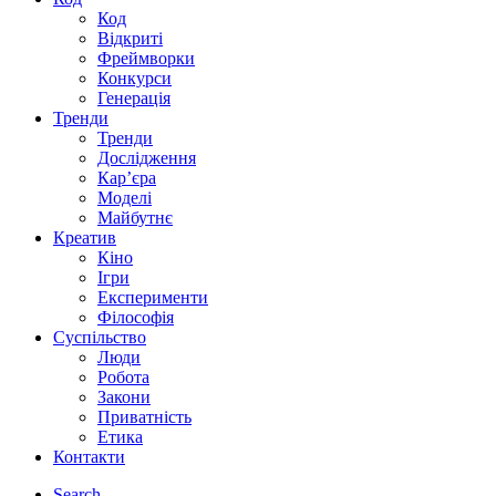
Код
Відкриті
Фреймворки
Конкурси
Генерація
Тренди
Тренди
Дослідження
Кар’єра
Моделі
Майбутнє
Креатив
Кіно
Ігри
Експерименти
Філософія
Суспільство
Люди
Робота
Закони
Приватність
Етика
Контакти
Search