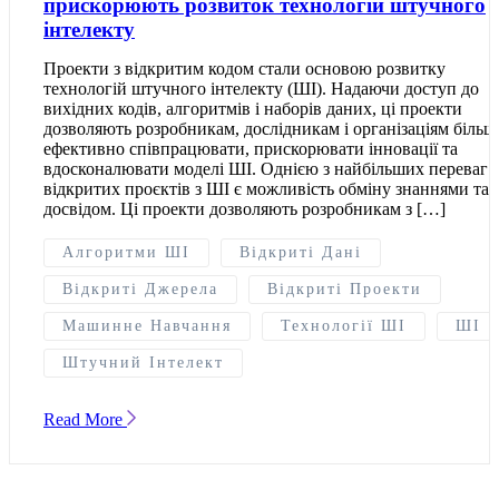
прискорюють розвиток технологій штучного
інтелекту
Проекти з відкритим кодом стали основою розвитку
технологій штучного інтелекту (ШІ). Надаючи доступ до
вихідних кодів, алгоритмів і наборів даних, ці проекти
дозволяють розробникам, дослідникам і організаціям більш
ефективно співпрацювати, прискорювати інновації та
вдосконалювати моделі ШІ. Однією з найбільших переваг
відкритих проєктів з ШІ є можливість обміну знаннями та
досвідом. Ці проекти дозволяють розробникам з […]
Алгоритми ШІ
Відкриті Дані
Відкриті Джерела
Відкриті Проекти
Машинне Навчання
Технології ШІ
ШІ
Штучний Інтелект
Read More