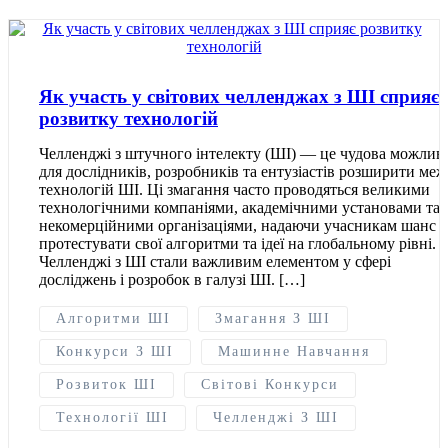
Як участь у світових челленджах з ШІ сприяє
розвитку технологій
Челленджі з штучного інтелекту (ШІ) — це чудова можливі
для дослідників, розробників та ентузіастів розширити меж
технологій ШІ. Ці змагання часто проводяться великими
технологічними компаніями, академічними установами та
некомерційними організаціями, надаючи учасникам шанс
протестувати свої алгоритми та ідеї на глобальному рівні.
Челленджі з ШІ стали важливим елементом у сфері
досліджень і розробок в галузі ШІ. […]
Алгоритми ШІ
Змагання З ШІ
Конкурси З ШІ
Машинне Навчання
Розвиток ШІ
Світові Конкурси
Технології ШІ
Челленджі З ШІ