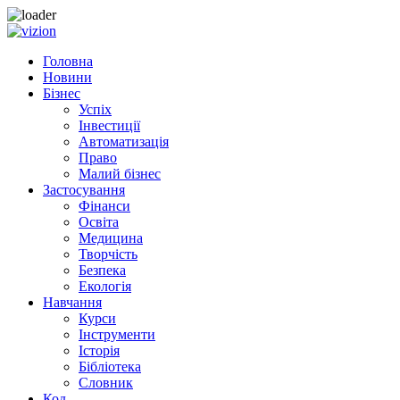
Skip
to
Головна
content
Новини
Бізнес
Успіх
Інвестиції
Автоматизація
Право
Малий бізнес
Застосування
Фінанси
Освіта
Медицина
Творчість
Безпека
Екологія
Навчання
Курси
Інструменти
Історія
Бібліотека
Словник
Код