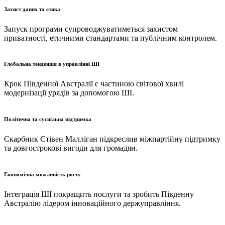
Захист даних та етика
Запуск програми супроводжуватиметься захистом
приватності, етичними стандартами та публічним контролем.
Глобальна тенденція в управлінні ШІ
Крок Південної Австралії є частиною світової хвилі
модернізації урядів за допомогою ШІ.
Політична та суспільна підтримка
Скарбник Стівен Малліган підкреслив міжпартійну підтримку
та довгострокові вигоди для громадян.
Економічна можливість росту
Інтеграція ШІ покращить послуги та зробить Південну
Австралію лідером інноваційного держуправління.