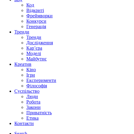
Код
Відкриті
Фреймворки
Конкурси
Генерація
Тренди
Тренди
Дослідження
Кар’єра
Моделі
Майбутнє
Креатив
Кіно
Ігри
Експерименти
Філософія
Суспільство
Люди
Робота
Закони
Приватність
Етика
Контакти
Search