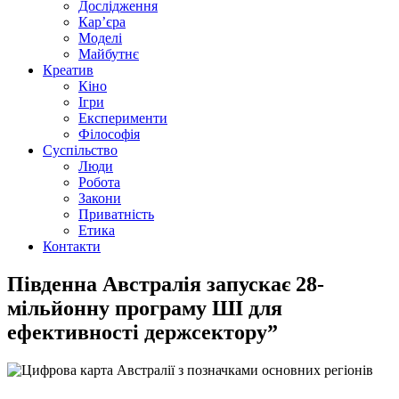
Дослідження
Кар’єра
Моделі
Майбутнє
Креатив
Кіно
Ігри
Експерименти
Філософія
Суспільство
Люди
Робота
Закони
Приватність
Етика
Контакти
Південна Австралія запускає 28-
мільйонну програму ШІ для
ефективності держсектору”