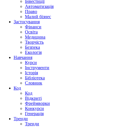
Інвестиції
Автоматизація
Право
Малий бізнес
Застосування
Фінанси
Освіта
Медицина
Творчість
Безпека
Екологія
Навчання
Курси
Інструменти
Історія
Бібліотека
Словник
Код
Код
Відкриті
Фреймворки
Конкурси
Генерація
Тренди
Тренди