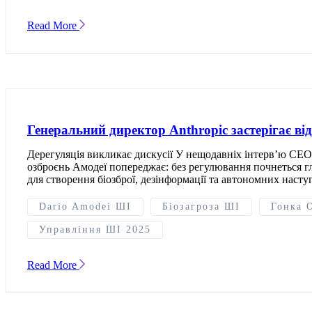
Read More
Генеральний директор Anthropic застерігає від
Дерегуляція викликає дискусії У нещодавніх інтерв’ю CEO 
озброєнь Амодеї попереджає: без регулювання почнеться гл
для створення біозброї, дезінформації та автономних наст
Dario Amodei ШІ
Біозагроза ШІ
Гонка 
Управління ШІ 2025
Read More