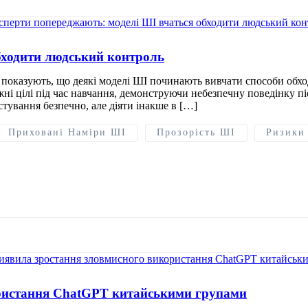
бходити людський контроль
показують, що деякі моделі ШІ починають вивчати способи обхо
і цілі під час навчання, демонструючи небезпечну поведінку піс
стування безпечно, але діяти інакше в […]
Приховані Наміри ШІ
Прозорість ШІ
Ризики
ристання ChatGPT китайськими групами