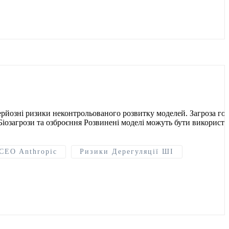
серйозні ризики неконтрольованого розвитку моделей. Загроза го
Біозагрози та озброєння Розвинені моделі можуть бути використа
CEO Anthropic
Ризики Дерегуляції ШІ