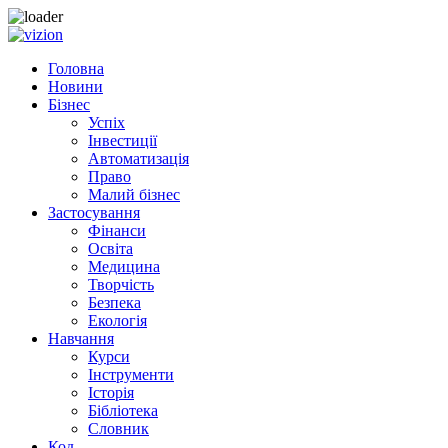
Skip to content
Головна
Новини
Бізнес
Успіх
Інвестиції
Автоматизація
Право
Малий бізнес
Застосування
Фінанси
Освіта
Медицина
Творчість
Безпека
Екологія
Навчання
Курси
Інструменти
Історія
Бібліотека
Словник
Код