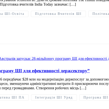
Підготовка вчителів India Today зазначає: […]
ша ШІ-Освіта
Підготовка Вчителів ШІ
Політик
ограму ШІ для ефективності держсектору”
26 передбачає $28 млн на модернізацію держпослуг за допомого
оцеси, зменшуючи адміністративні витрати й прискорюючи послуг
 перед громадянами. Створення робочих місць […]
іатива ШІ ПА
Інтеграція ШІ Уряд
Програма ШІ