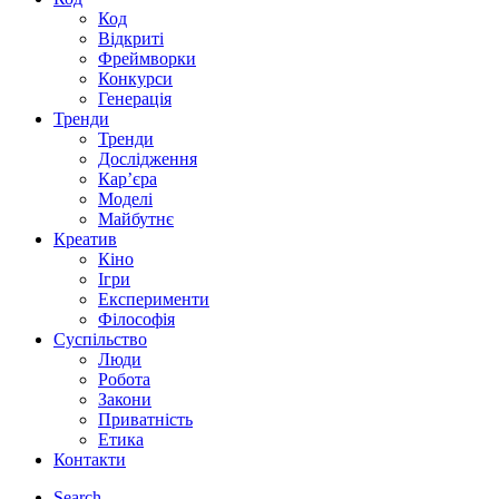
Код
Відкриті
Фреймворки
Конкурси
Генерація
Тренди
Тренди
Дослідження
Кар’єра
Моделі
Майбутнє
Креатив
Кіно
Ігри
Експерименти
Філософія
Суспільство
Люди
Робота
Закони
Приватність
Етика
Контакти
Search