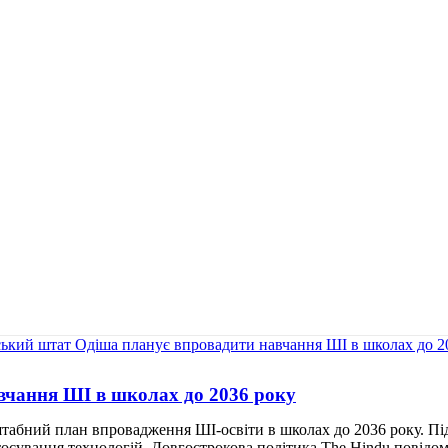
вчання ШІ в школах до 2036 року
табний план впровадження ШІ-освіти в школах до 2036 року. П
тосування технологій. Довгострокова політика The Hindu повідом