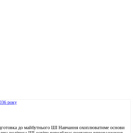
ідготовка до майбутнього ШІ Навчання охоплюватиме основи
ляє: політика ШІ-освіти передбачає поетапне впровадження,