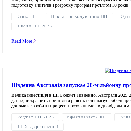
підготовку вчителів і розробку програм протягом 10 років. 
Етика ШІ
Навчання Кодуванню ШІ
Оді
Школи ШІ 2036
Read More
Південна Австралія запускає 28-мільйонну пр
Велика інвестиція в ШІ Бюджет Південної Австралії 2025-
даних, покращить прийняття рішень і оптимізує робочі пр
допоможе зробити процеси прозорішими і відповідальними
Бюджет ШІ 2025
Ефективність ШІ
Ініц
ШІ У Держсекторі