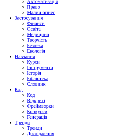
Автоматизація
Право
Малий бізнес
Застосування
Фінанси
Освіта
Медицина
Творчість
Безпека
Екологія
Навчання
Курси
Інструменти
Історія
Бібліотека
Словник
Код
Код
Відкриті
Фреймворки
Конкурси
Генерація
Тренди
Тренди
Дослідження