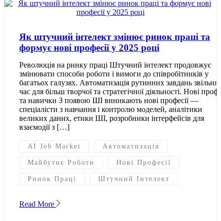
Як штучний інтелект змінює ринок праці та
формує нові професії у 2025 році
Революція на ринку праці Штучний інтелект продовжує
змінювати способи роботи і вимоги до співробітників у
багатьох галузях. Автоматизація рутинних завдань звільня
час для більш творчої та стратегічної діяльності. Нові профе
та навички З появою ШІ виникають нові професії —
спеціалісти з навчання і контролю моделей, аналітики
великих даних, етики ШІ, розробники інтерфейсів для
взаємодії з […]
AI Job Market
Автоматизація
Майбутнє Роботи
Нові Професії
Ринок Праці
Штучний Інтелект
Read More