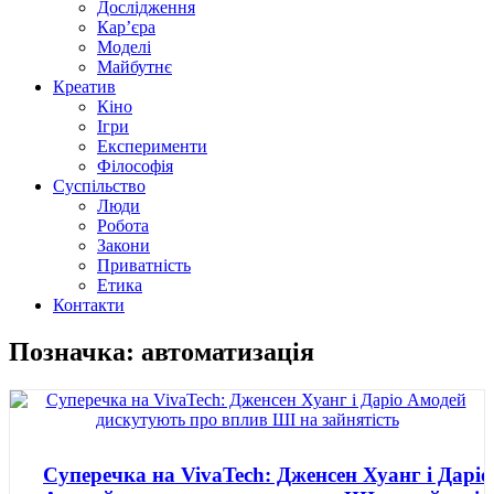
Дослідження
Кар’єра
Моделі
Майбутнє
Креатив
Кіно
Ігри
Експерименти
Філософія
Суспільство
Люди
Робота
Закони
Приватність
Етика
Контакти
Позначка: автоматизація
Суперечка на VivaTech: Дженсен Хуанг і Даріо