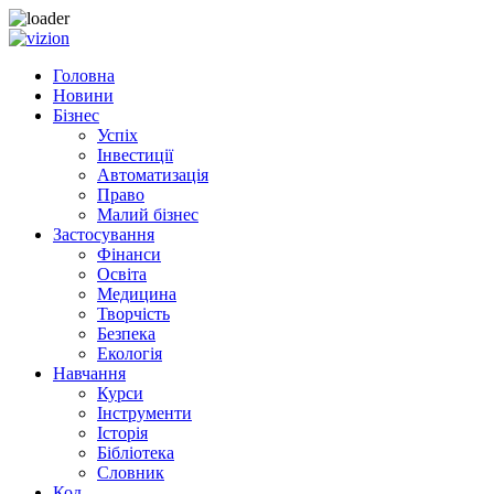
Skip to content
Головна
Новини
Бізнес
Успіх
Інвестиції
Автоматизація
Право
Малий бізнес
Застосування
Фінанси
Освіта
Медицина
Творчість
Безпека
Екологія
Навчання
Курси
Інструменти
Історія
Бібліотека
Словник
Код