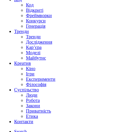
Код
Відкриті
Фреймворки
Конкурси
Генерація
Тренди
Тренди
Дослідження
Кар’єра
Моделі
Майбутнє
Креатив
Кіно
Ігри
Експерименти
Філософія
Суспільство
Люди
Робота
Закони
Приватність
Етика
Контакти
Search