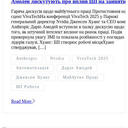
Амодей дискутують про вплив ШІ на зайнятіс
Гаряча дискусія щодо майбутнього праці Протистояння на
сцені VivaTechНа конференції VivaTech 2025 у Парижі
генеральний директор Nvidia Дженсен Хуанг та CEO компа
Anthropic Даріо Амодей вступили в палку дискусію щодо
того, як штучний інтелект вплине на ринок праці. Подія
привернула увагу ЗМІ та показала розбіжності у поглядах
лідерів галузі. Хуанг: ШІ створює робочі місцяХуанг
стверджував, […]
Anthropic
Nvidia
VivaTech 2025
Автоматизація
Даріо Амодей
Дженсен Хуанг
Майбутнє Праці
ШІ Робота
Read More