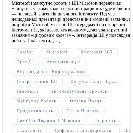
Microsoft і майбутнє роботи з ШІ Microsoft передбачає
майбутнє, у якому кожен офісний працівник буде керівник
— не людей, а агентів штучного інтелекту. Під час
нещодавньої презентації представники компанії заявили, щ
розробки Microsoft у сфері ШІ зосереджені на створенні
інструментів, які дозволять кожному делегувати рутинні
завдання «цифровим колегам». Інтеграція ШІ у повсякден
роботу Такі агенти, […]
Copilot
Microsoft
Microsoft 365
OpenAI
Автоматизація
Відповідальне Впровадження
Генеративний ШІ
Дегуманізація Праці
Інновації
Інтелектуальні Процеси
Майбутнє Роботи
Офісна Праця
Продуктивність
Сатья Наделла
Симбіоз Людини І Машини
Творчість
Технології
Цифрова Трансформація
ШІ