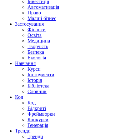
Інвестиції
Автоматизація
Право
Малий бізнес
Застосування
Фінанси
Освіта
Медицина
Творчість
Безпека
Екологія
Навчання
Курси
Інструменти
Історія
Бібліотека
Словник
Код
Код
Відкриті
Фреймворки
Конкурси
Генерація
Тренди
Тренди