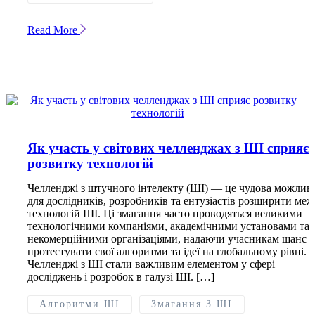
Read More
Як участь у світових челленджах з ШІ сприяє
розвитку технологій
Челленджі з штучного інтелекту (ШІ) — це чудова можливі
для дослідників, розробників та ентузіастів розширити меж
технологій ШІ. Ці змагання часто проводяться великими
технологічними компаніями, академічними установами та
некомерційними організаціями, надаючи учасникам шанс
протестувати свої алгоритми та ідеї на глобальному рівні.
Челленджі з ШІ стали важливим елементом у сфері
досліджень і розробок в галузі ШІ. […]
Алгоритми ШІ
Змагання З ШІ