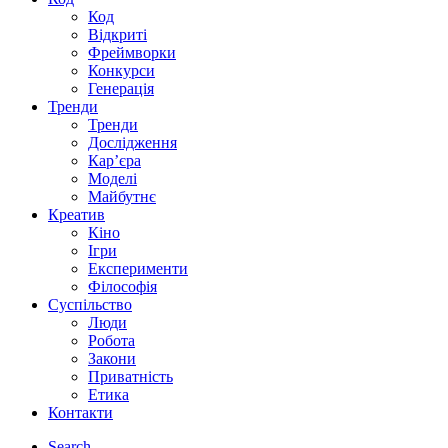
Код
Відкриті
Фреймворки
Конкурси
Генерація
Тренди
Тренди
Дослідження
Кар’єра
Моделі
Майбутнє
Креатив
Кіно
Ігри
Експерименти
Філософія
Суспільство
Люди
Робота
Закони
Приватність
Етика
Контакти
Search