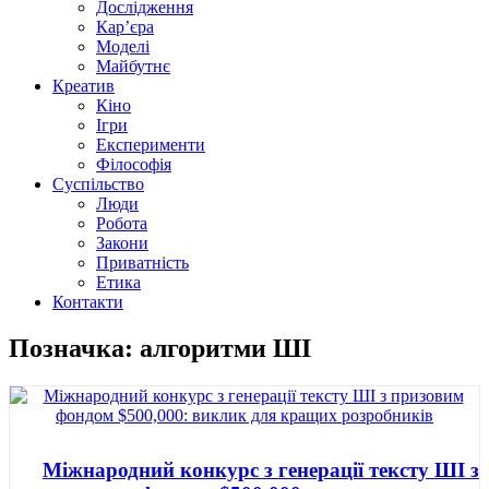
Дослідження
Кар’єра
Моделі
Майбутнє
Креатив
Кіно
Ігри
Експерименти
Філософія
Суспільство
Люди
Робота
Закони
Приватність
Етика
Контакти
Позначка: алгоритми ШІ
Міжнародний конкурс з генерації тексту ШІ з