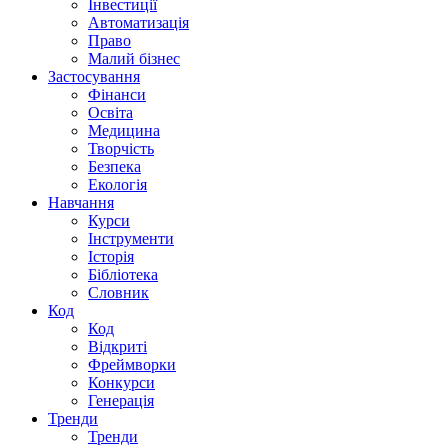
Інвестиції
Автоматизація
Право
Малий бізнес
Застосування
Фінанси
Освіта
Медицина
Творчість
Безпека
Екологія
Навчання
Курси
Інструменти
Історія
Бібліотека
Словник
Код
Код
Відкриті
Фреймворки
Конкурси
Генерація
Тренди
Тренди