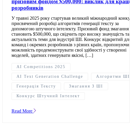
призовим фондом $500,000: виклик для кращ
розробників
У травні 2025 року стартував великий міжнародний конкур
присвячений розробці алгоритмів генерації тексту за
допомогою штучного інтелекту. Призовий фонд змагання
становить $500,000, що свідчить про високу значущість та
актуальність теми для індустрії ШІ. Конкурс відкритий для
команд і окремих розробників з різних країн, пропонуючи 
можливість продемонструвати свої здібності у створенні
моделей, здатних генерувати якісні, […]
AI Competitions 2025
AI Text Generation Challenge
Алгоритми ШІ
Генерація Тексту
Змагання З ШІ
Конкурс Штучний Інтелект
Read More