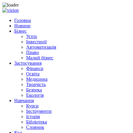
Skip to content
Головна
Новини
Бізнес
Успіх
Інвестиції
Автоматизація
Право
Малий бізнес
Застосування
Фінанси
Освіта
Медицина
Творчість
Безпека
Екологія
Навчання
Курси
Інструменти
Історія
Бібліотека
Словник
Код