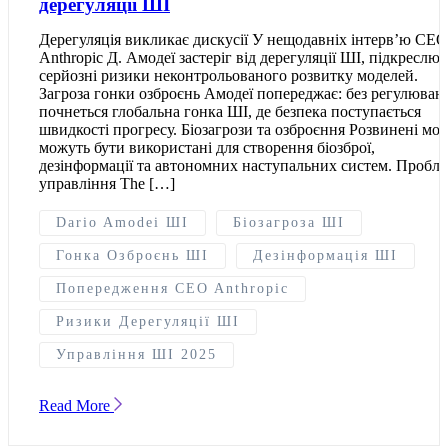
дерегуляції ШІ
Дерегуляція викликає дискусії У нещодавніх інтерв’ю CEO
Anthropic Д. Амодеї застеріг від дерегуляції ШІ, підкреслю
серйозні ризики неконтрольованого розвитку моделей.
Загроза гонки озброєнь Амодеї попереджає: без регулюван
почнеться глобальна гонка ШІ, де безпека поступається
швидкості прогресу. Біозагрози та озброєння Розвинені мод
можуть бути використані для створення біозброї,
дезінформації та автономних наступальних систем. Пробл
управління The […]
Dario Amodei ШІ
Біозагроза ШІ
Гонка Озброєнь ШІ
Дезінформація ШІ
Попередження CEO Anthropic
Ризики Дерегуляції ШІ
Управління ШІ 2025
Read More