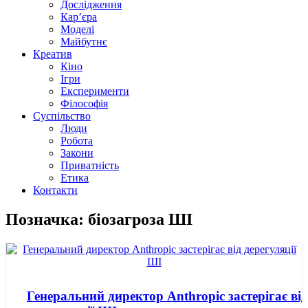
Дослідження
Кар’єра
Моделі
Майбутнє
Креатив
Кіно
Ігри
Експерименти
Філософія
Суспільство
Люди
Робота
Закони
Приватність
Етика
Контакти
Позначка: біозагроза ШІ
Генеральний директор Anthropic застерігає від