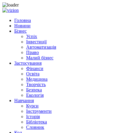
Skip to content
Головна
Новини
Бізнес
Успіх
Інвестиції
Автоматизація
Право
Малий бізнес
Застосування
Фінанси
Освіта
Медицина
Творчість
Безпека
Екологія
Навчання
Курси
Інструменти
Історія
Бібліотека
Словник
Код