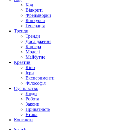
Код
Відкриті
Фреймворки
Конкурси
Генерація
Тренди
Тренди
Дослідження
Кар’єра
Моделі
Майбутнє
Креатив
Кіно
Ігри
Експерименти
Філософія
Суспільство
Люди
Робота
Закони
Приватність
Етика
Контакти
Search