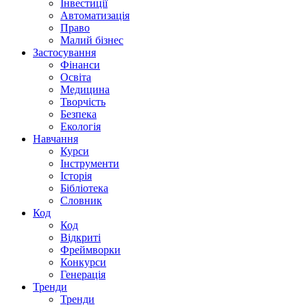
Інвестиції
Автоматизація
Право
Малий бізнес
Застосування
Фінанси
Освіта
Медицина
Творчість
Безпека
Екологія
Навчання
Курси
Інструменти
Історія
Бібліотека
Словник
Код
Код
Відкриті
Фреймворки
Конкурси
Генерація
Тренди
Тренди