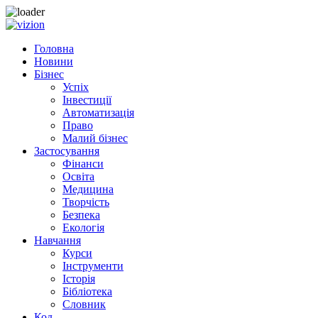
Skip
to
Головна
content
Новини
Бізнес
Успіх
Інвестиції
Автоматизація
Право
Малий бізнес
Застосування
Фінанси
Освіта
Медицина
Творчість
Безпека
Екологія
Навчання
Курси
Інструменти
Історія
Бібліотека
Словник
Код