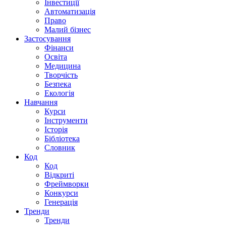
Інвестиції
Автоматизація
Право
Малий бізнес
Застосування
Фінанси
Освіта
Медицина
Творчість
Безпека
Екологія
Навчання
Курси
Інструменти
Історія
Бібліотека
Словник
Код
Код
Відкриті
Фреймворки
Конкурси
Генерація
Тренди
Тренди