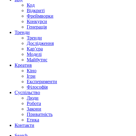
Код
Відкриті
Фреймворки
Конкурси
Генерація
Тренди
Тренди
Дослідження
Кар’єра
Моделі
Майбутнє
Креатив
Кіно
Ігри
Експерименти
Філософія
Суспільство
Люди
Робота
Закони
Приватність
Етика
Контакти
Search