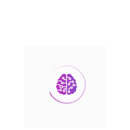
Переосмислення ШІ:
критика
антропоморфізації та
заклик до ШІ-
грамотності
Проблема ШІ-неграмотності Швидкий
розвиток ШІ призводить до хибної думки
про його свідомість або емоції у багатьох
користувачів. Небезпека
антропоморфізації The Atlantic
попереджає: сприйняття ШІ як істот із
свідомістю створює хибні очікування й