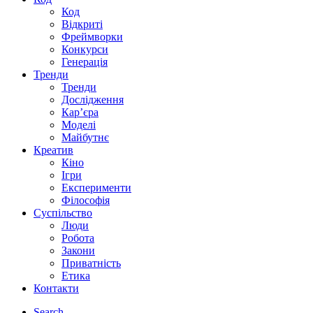
Код
Відкриті
Фреймворки
Конкурси
Генерація
Тренди
Тренди
Дослідження
Кар’єра
Моделі
Майбутнє
Креатив
Кіно
Ігри
Експерименти
Філософія
Суспільство
Люди
Робота
Закони
Приватність
Етика
Контакти
Search