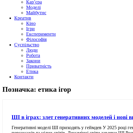
Кар’єра
Моделі
Майбутнє
Креатив
Кіно
Ігри
Експерименти
Філософія
Суспільство
Люди
Робота
Закони
Приватність
Етика
Контакти
Позначка: етика ігор
ШІ в іграх: злет генеративних моделей і нові 
Генеративні моделі ШІ приходять у геймдев У 2025 році ге
персонажів та цілих світів. Динамічні світи завдяки ШІ 