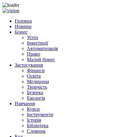
Skip to content
Головна
Новини
Бізнес
Успіх
Інвестиції
Автоматизація
Право
Малий бізнес
Застосування
Фінанси
Освіта
Медицина
Творчість
Безпека
Екологія
Навчання
Курси
Інструменти
Історія
Бібліотека
Словник
Код