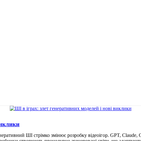
виклики
неративний ШІ стрімко змінює розробку відеоігор. GPT, Claude, 
Розробники створюють процедурно згенеровані світи, що адаптую