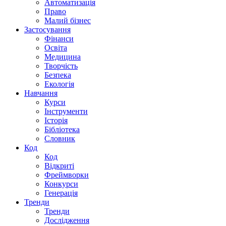
Автоматизація
Право
Малий бізнес
Застосування
Фінанси
Освіта
Медицина
Творчість
Безпека
Екологія
Навчання
Курси
Інструменти
Історія
Бібліотека
Словник
Код
Код
Відкриті
Фреймворки
Конкурси
Генерація
Тренди
Тренди
Дослідження