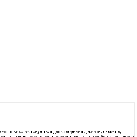
Gemini використовуються для створення діалогів, сюжетів,
ться до гравця, зменшуючи витрати часу на розробку та розширю