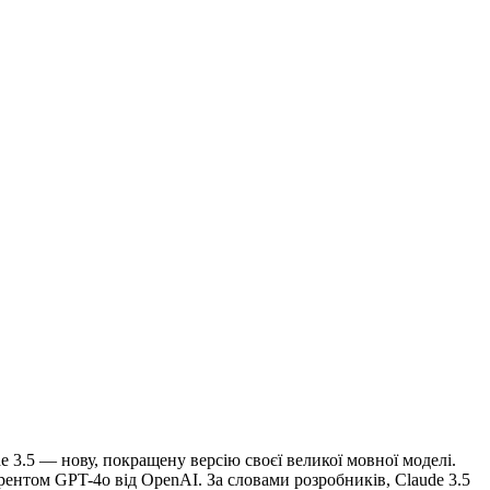
e 3.5 — нову, покращену версію своєї великої мовної моделі.
урентом GPT-4o від OpenAI. За словами розробників, Claude 3.5