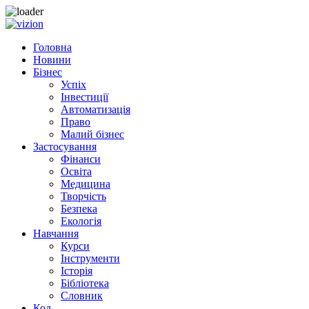
Skip
to
Головна
content
Новини
Бізнес
Успіх
Інвестиції
Автоматизація
Право
Малий бізнес
Застосування
Фінанси
Освіта
Медицина
Творчість
Безпека
Екологія
Навчання
Курси
Інструменти
Історія
Бібліотека
Словник
Код