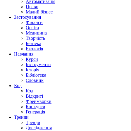
Автоматизація
Право
Малий бізнес
Застосування
Фінанси
Освіта
Медицина
Творчість
Безпека
Екологія
Навчання
Курси
Інструменти
Історія
Бібліотека
Словник
Код
Код
Відкриті
Фреймворки
Конкурси
Генерація
Тренди
Тренди
Дослідження