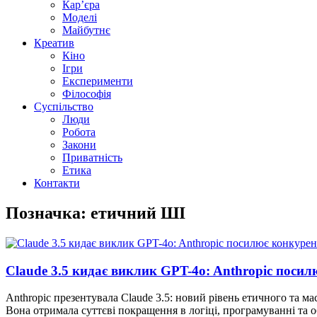
Кар’єра
Моделі
Майбутнє
Креатив
Кіно
Ігри
Експерименти
Філософія
Суспільство
Люди
Робота
Закони
Приватність
Етика
Контакти
Позначка: етичний ШІ
Claude 3.5 кидає виклик GPT-4o: Anthropic поси
Anthropic презентувала Claude 3.5: новий рівень етичного та м
Вона отримала суттєві покращення в логіці, програмуванні та о