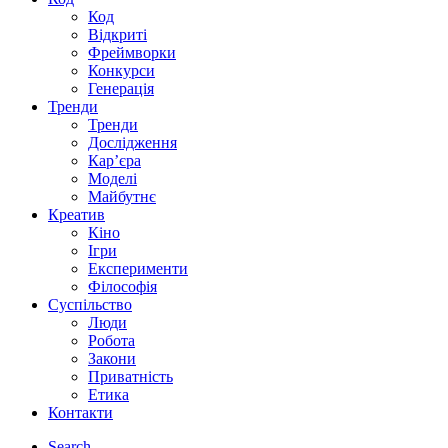
Код
Відкриті
Фреймворки
Конкурси
Генерація
Тренди
Тренди
Дослідження
Кар’єра
Моделі
Майбутнє
Креатив
Кіно
Ігри
Експерименти
Філософія
Суспільство
Люди
Робота
Закони
Приватність
Етика
Контакти
Search