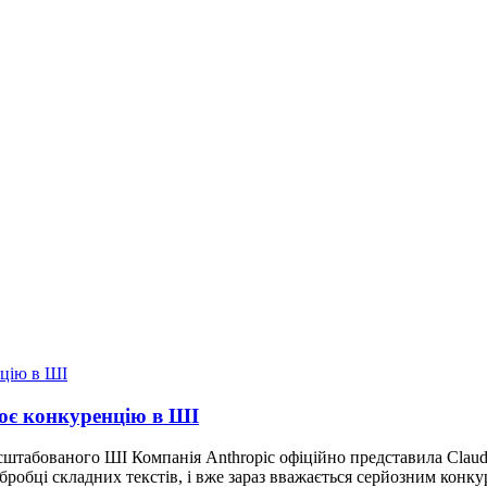
лює конкуренцію в ШІ
асштабованого ШІ Компанія Anthropic офіційно представила Claud
бробці складних текстів, і вже зараз вважається серйозним конк