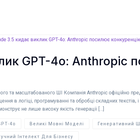
клик GPT-4o: Anthropic
чного та масштабованого ШІ Компанія Anthropic офіційно пр
щення в логіці, програмуванні та обробці складних текстів
монструє не лише високу якість генерації […]
GPT-4o
Великі Мовні Моделі
Генеративний Ш
учний Інтелект Для Бізнесу