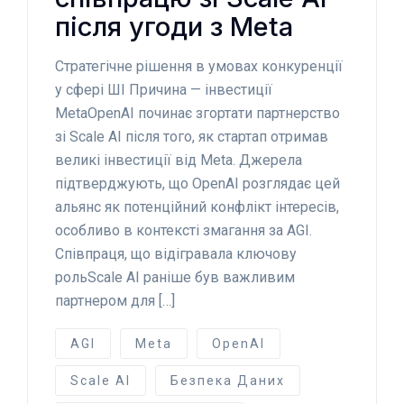
після угоди з Meta
Стратегічне рішення в умовах конкуренції
у сфері ШІ Причина — інвестиції
MetaOpenAI починає згортати партнерство
зі Scale AI після того, як стартап отримав
великі інвестиції від Meta. Джерела
підтверджують, що OpenAI розглядає цей
альянс як потенційний конфлікт інтересів,
особливо в контексті змагання за AGI.
Співпраця, що відігравала ключову
рольScale AI раніше був важливим
партнером для […]
AGI
Meta
OpenAI
Scale AI
Безпека Даних