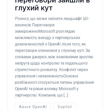
глухий кут
Розкол, що може змінити ландшафт ШІ-
альянсів Переговори
замороженоMicrosoft розглядає
можливість виходу з партнерських
домовленостей з OpenAI після того, як
переговори опинилися у глухому куті. За
словами джерел, між компаніями зростає
напруга щодо контролю та подальшого
стратегічного розвитку. Конфлікт через
управління і незалежністьОсновні
розбіжності стосуються питань управління
OpenAI та рівня впливу Microsoft у
партнерстві. Компанія, що […]
Azure OpenAI
Copilot