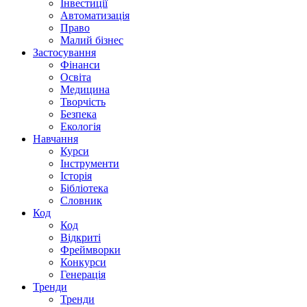
Інвестиції
Автоматизація
Право
Малий бізнес
Застосування
Фінанси
Освіта
Медицина
Творчість
Безпека
Екологія
Навчання
Курси
Інструменти
Історія
Бібліотека
Словник
Код
Код
Відкриті
Фреймворки
Конкурси
Генерація
Тренди
Тренди