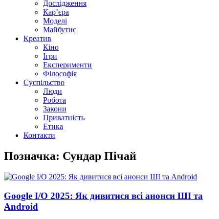
Дослідження
Кар’єра
Моделі
Майбутнє
Креатив
Кіно
Ігри
Експерименти
Філософія
Суспільство
Люди
Робота
Закони
Приватність
Етика
Контакти
Позначка: Сундар Пічай
Google I/O 2025: Як дивитися всі анонси ШІ та
Android