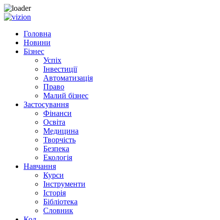
Skip
to
Головна
content
Новини
Бізнес
Успіх
Інвестиції
Автоматизація
Право
Малий бізнес
Застосування
Фінанси
Освіта
Медицина
Творчість
Безпека
Екологія
Навчання
Курси
Інструменти
Історія
Бібліотека
Словник
Код