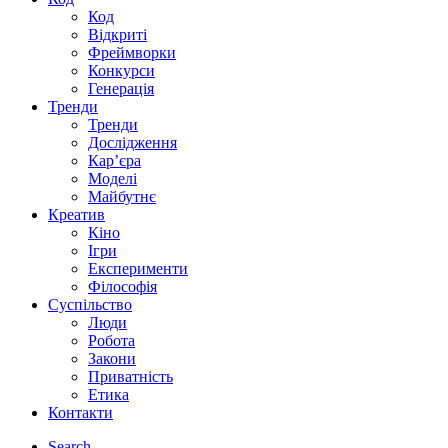
Код
Відкриті
Фреймворки
Конкурси
Генерація
Тренди
Тренди
Дослідження
Кар’єра
Моделі
Майбутнє
Креатив
Кіно
Ігри
Експерименти
Філософія
Суспільство
Люди
Робота
Закони
Приватність
Етика
Контакти
Search