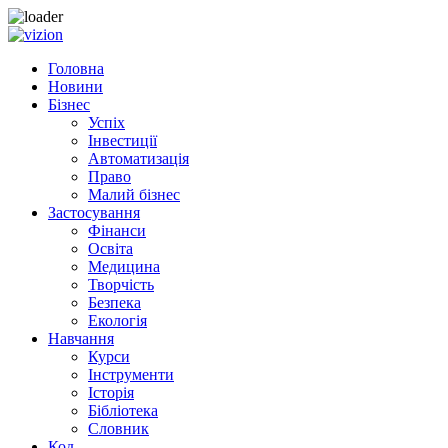
Skip to content
Головна
Новини
Бізнес
Успіх
Інвестиції
Автоматизація
Право
Малий бізнес
Застосування
Фінанси
Освіта
Медицина
Творчість
Безпека
Екологія
Навчання
Курси
Інструменти
Історія
Бібліотека
Словник
Код