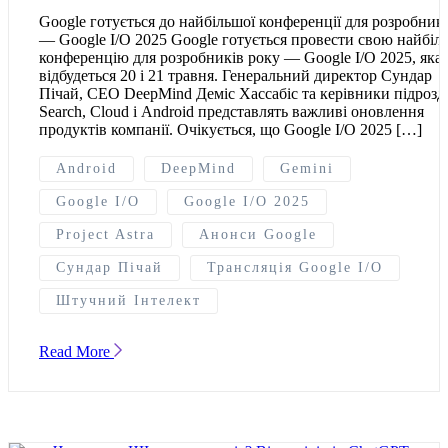
Google готується до найбільшої конференції для розробник
— Google I/O 2025 Google готується провести свою найбіл
конференцію для розробників року — Google I/O 2025, яка
відбудеться 20 і 21 травня. Генеральний директор Сундар
Пічай, CEO DeepMind Деміс Хассабіс та керівники підрозді
Search, Cloud і Android представлять важливі оновлення
продуктів компанії. Очікується, що Google I/O 2025 […]
Android
DeepMind
Gemini
Google I/O
Google I/O 2025
Project Astra
Анонси Google
Сундар Пічай
Трансляція Google I/O
Штучний Інтелект
Read More