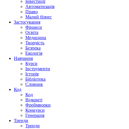
Інвестиції
Автоматизація
Право
Малий бізнес
Застосування
Фінанси
Освіта
Медицина
Творчість
Безпека
Екологія
Навчання
Курси
Інструменти
Історія
Бібліотека
Словник
Код
Код
Відкриті
Фреймворки
Конкурси
Генерація
Тренди
Тренди