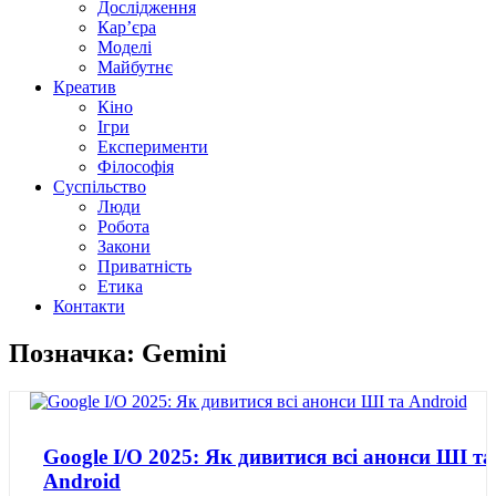
Дослідження
Кар’єра
Моделі
Майбутнє
Креатив
Кіно
Ігри
Експерименти
Філософія
Суспільство
Люди
Робота
Закони
Приватність
Етика
Контакти
Позначка: Gemini
Google I/O 2025: Як дивитися всі анонси ШІ та
Android