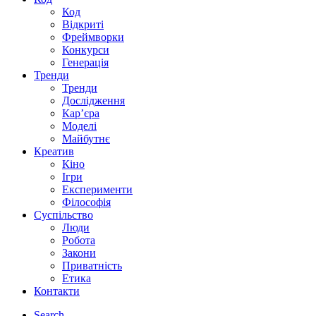
Код
Відкриті
Фреймворки
Конкурси
Генерація
Тренди
Тренди
Дослідження
Кар’єра
Моделі
Майбутнє
Креатив
Кіно
Ігри
Експерименти
Філософія
Суспільство
Люди
Робота
Закони
Приватність
Етика
Контакти
Search