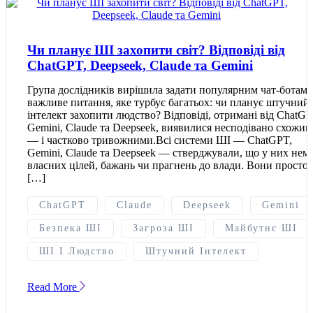
Чи планує ШІ захопити світ? Відповіді від
ChatGPT, Deepseek, Claude та Gemini
Група дослідників вирішила задати популярним чат-ботам
важливе питання, яке турбує багатьох: чи планує штучний
інтелект захопити людство? Відповіді, отримані від ChatGP
Gemini, Claude та Deepseek, виявилися несподівано схожи
— і частково тривожними.Всі системи ШІ — ChatGPT,
Gemini, Claude та Deepseek — стверджували, що у них нем
власних цілей, бажань чи прагнень до влади. Вони просто
[…]
ChatGPT
Claude
Deepseek
Gemini
Безпека ШІ
Загроза ШІ
Майбутнє ШІ
ШІ І Людство
Штучний Інтелект
Read More