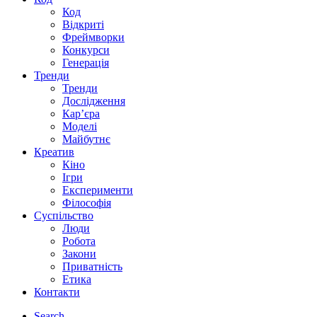
Код
Відкриті
Фреймворки
Конкурси
Генерація
Тренди
Тренди
Дослідження
Кар’єра
Моделі
Майбутнє
Креатив
Кіно
Ігри
Експерименти
Філософія
Суспільство
Люди
Робота
Закони
Приватність
Етика
Контакти
Search