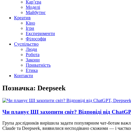
Кар’єра
Моделі
Майбутнє
Креатив
Кіно
Ігри
Експерименти
Філософія
Суспільство
Люди
Робота
Закони
Приватність
Етика
Контакти
Позначка: Deepseek
Чи планує ШІ захопити світ? Відповіді від ChatGP
Група дослідників вирішила задати популярним чат-ботам важли
Claude та Deepseek, виявилися несподівано схожими — і частк