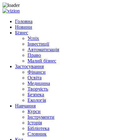
Skip
to
Головна
content
Новини
Бізнес
Успіх
Інвестиції
Автоматизація
Право
Малий бізнес
Застосування
Фінанси
Освіта
Медицина
Творчість
Безпека
Екологія
Навчання
Курси
Інструменти
Історія
Бібліотека
Словник
Код