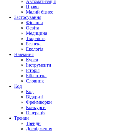
Автоматизація
Право
Малий бізнес
Застосування
Фінанси
Освіта
Медицина
Творчість
Безпека
Екологія
Навчання
Курси
Інструменти
Історія
Бібліотека
Словник
Код
Код
Відкриті
Фреймворки
Конкурси
Генерація
Тренди
Тренди
Дослідження