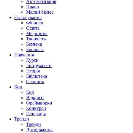
Автоматизація
Право
Малий бізнес
Застосування
Фінанси
Освіта
Медицина
Творчість
Безпека
Екологія
Навчання
Курси
Інструменти
Історія
Бібліотека
Словник
Код
Код
Відкриті
Фреймворки
Конкурси
Генерація
Тренди
Тренди
Дослідження