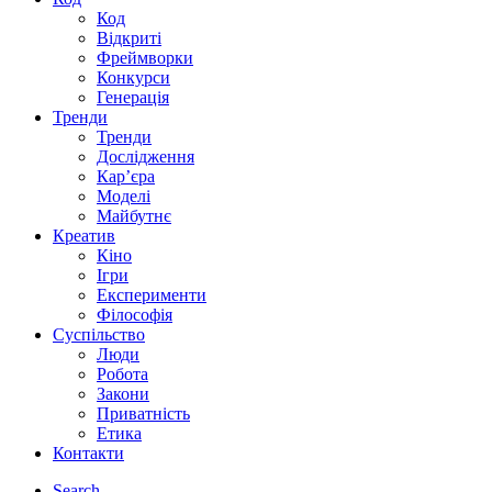
Код
Відкриті
Фреймворки
Конкурси
Генерація
Тренди
Тренди
Дослідження
Кар’єра
Моделі
Майбутнє
Креатив
Кіно
Ігри
Експерименти
Філософія
Суспільство
Люди
Робота
Закони
Приватність
Етика
Контакти
Search