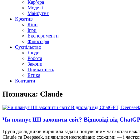
Кар’єра
Моделі
Майбутнє
Креатив
Кіно
Ігри
Експерименти
Філософія
Суспільство
Люди
Робота
Закони
Приватність
Етика
Контакти
Позначка: Claude
Чи планує ШІ захопити світ? Відповіді від ChatGP
Група дослідників вирішила задати популярним чат-ботам важли
Claude та Deepseek, виявилися несподівано схожими — і частк