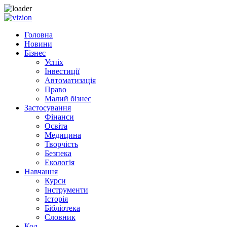
Skip
to
Головна
content
Новини
Бізнес
Успіх
Інвестиції
Автоматизація
Право
Малий бізнес
Застосування
Фінанси
Освіта
Медицина
Творчість
Безпека
Екологія
Навчання
Курси
Інструменти
Історія
Бібліотека
Словник
Код