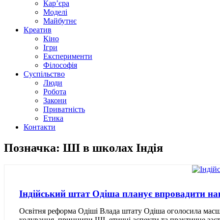
Кар’єра
Моделі
Майбутнє
Креатив
Кіно
Ігри
Експерименти
Філософія
Суспільство
Люди
Робота
Закони
Приватність
Етика
Контакти
Позначка: ШІ в школах Індія
Індійський штат Одіша планує впровадити на
Освітня реформа Одіші Влада штату Одіша оголосила масш
кодування, принципи ШІ, етичні аспекти та практичне зас