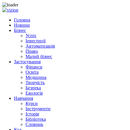
Skip to content
Головна
Новини
Бізнес
Успіх
Інвестиції
Автоматизація
Право
Малий бізнес
Застосування
Фінанси
Освіта
Медицина
Творчість
Безпека
Екологія
Навчання
Курси
Інструменти
Історія
Бібліотека
Словник
Код