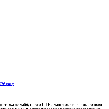
ідготовка до майбутнього ШІ Навчання охоплюватиме основи
ляє: політика ШІ-освіти передбачає поетапне впровадження,