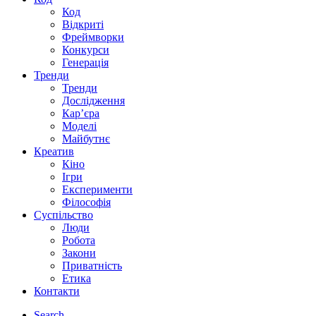
Код
Відкриті
Фреймворки
Конкурси
Генерація
Тренди
Тренди
Дослідження
Кар’єра
Моделі
Майбутнє
Креатив
Кіно
Ігри
Експерименти
Філософія
Суспільство
Люди
Робота
Закони
Приватність
Етика
Контакти
Search