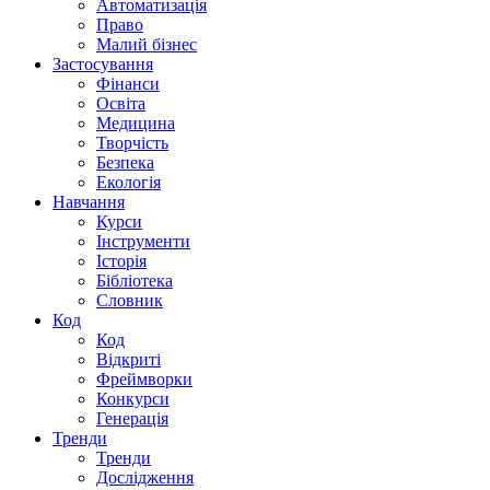
Автоматизація
Право
Малий бізнес
Застосування
Фінанси
Освіта
Медицина
Творчість
Безпека
Екологія
Навчання
Курси
Інструменти
Історія
Бібліотека
Словник
Код
Код
Відкриті
Фреймворки
Конкурси
Генерація
Тренди
Тренди
Дослідження