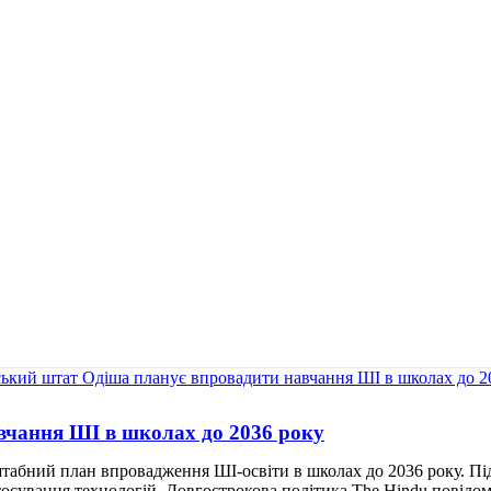
вчання ШІ в школах до 2036 року
табний план впровадження ШІ-освіти в школах до 2036 року. П
тосування технологій. Довгострокова політика The Hindu повідом