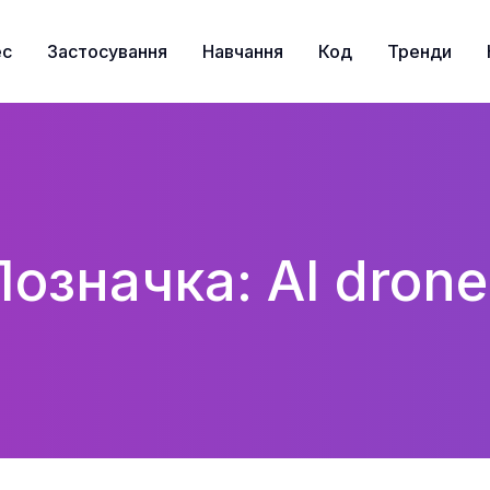
ес
Застосування
Навчання
Код
Тренди
Позначка: AI drone