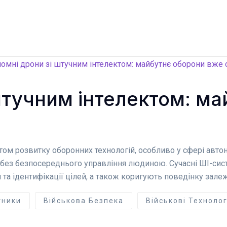
штучним інтелектом: м
ом розвитку оборонних технологій, особливо у сфері автон
 без безпосереднього управління людиною. Сучасні ШІ-сис
та ідентифікації цілей, а також коригують поведінку залеж
тники
Військова Безпека
Військові Технолог