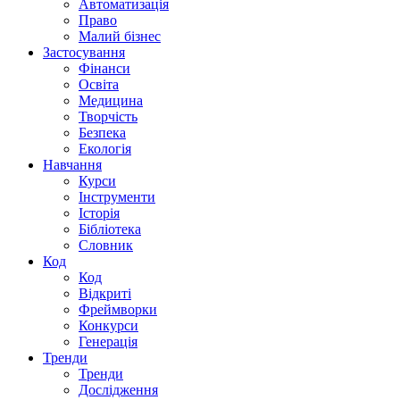
Автоматизація
Право
Малий бізнес
Застосування
Фінанси
Освіта
Медицина
Творчість
Безпека
Екологія
Навчання
Курси
Інструменти
Історія
Бібліотека
Словник
Код
Код
Відкриті
Фреймворки
Конкурси
Генерація
Тренди
Тренди
Дослідження