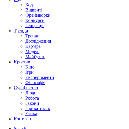
Код
Відкриті
Фреймворки
Конкурси
Генерація
Тренди
Тренди
Дослідження
Кар’єра
Моделі
Майбутнє
Креатив
Кіно
Ігри
Експерименти
Філософія
Суспільство
Люди
Робота
Закони
Приватність
Етика
Контакти
Search