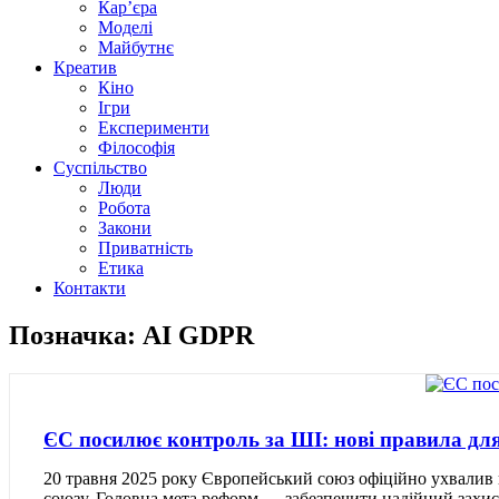
Кар’єра
Моделі
Майбутнє
Креатив
Кіно
Ігри
Експерименти
Філософія
Суспільство
Люди
Робота
Закони
Приватність
Етика
Контакти
Позначка: AI GDPR
ЄС посилює контроль за ШІ: нові правила для
20 травня 2025 року Європейський союз офіційно ухвалив
союзу. Головна мета реформ — забезпечити надійний захис