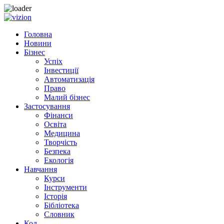
Skip to content
Головна
Новини
Бізнес
Успіх
Інвестиції
Автоматизація
Право
Малий бізнес
Застосування
Фінанси
Освіта
Медицина
Творчість
Безпека
Екологія
Навчання
Курси
Інструменти
Історія
Бібліотека
Словник
Код