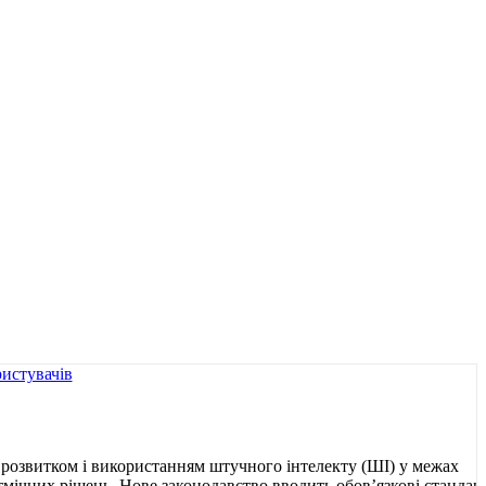
розвитком і використанням штучного інтелекту (ШІ) у межах
мічних рішень. Нове законодавство вводить обов’язкові стандар