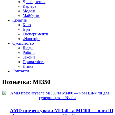
Дослідження
Кар’єра
Моделі
Майбутнє
Креатив
Кіно
Ігри
Експерименти
Філософія
Суспільство
Люди
Робота
Закони
Приватність
Етика
Контакти
Позначка: MI350
AMD презентувала MI350 та MI400 — нові ШІ