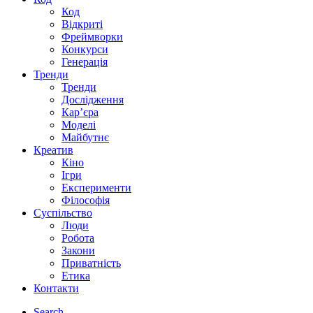
Код
Відкриті
Фреймворки
Конкурси
Генерація
Тренди
Тренди
Дослідження
Кар’єра
Моделі
Майбутнє
Креатив
Кіно
Ігри
Експерименти
Філософія
Суспільство
Люди
Робота
Закони
Приватність
Етика
Контакти
Search