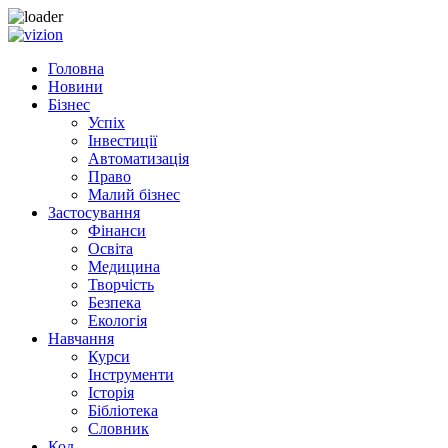
Skip to content
Головна
Новини
Бізнес
Успіх
Інвестиції
Автоматизація
Право
Малий бізнес
Застосування
Фінанси
Освіта
Медицина
Творчість
Безпека
Екологія
Навчання
Курси
Інструменти
Історія
Бібліотека
Словник
Код