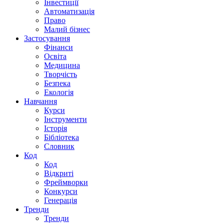
Інвестиції
Автоматизація
Право
Малий бізнес
Застосування
Фінанси
Освіта
Медицина
Творчість
Безпека
Екологія
Навчання
Курси
Інструменти
Історія
Бібліотека
Словник
Код
Код
Відкриті
Фреймворки
Конкурси
Генерація
Тренди
Тренди