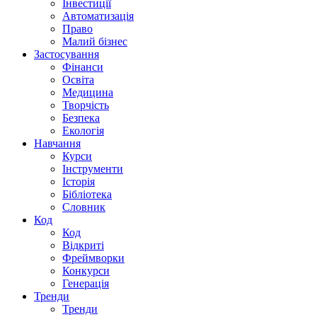
Інвестиції
Автоматизація
Право
Малий бізнес
Застосування
Фінанси
Освіта
Медицина
Творчість
Безпека
Екологія
Навчання
Курси
Інструменти
Історія
Бібліотека
Словник
Код
Код
Відкриті
Фреймворки
Конкурси
Генерація
Тренди
Тренди