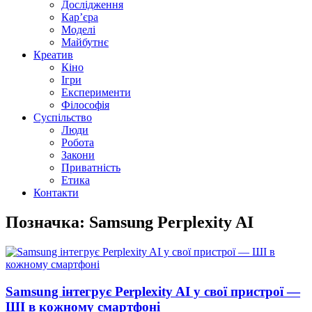
Дослідження
Кар’єра
Моделі
Майбутнє
Креатив
Кіно
Ігри
Експерименти
Філософія
Суспільство
Люди
Робота
Закони
Приватність
Етика
Контакти
Позначка: Samsung Perplexity AI
Samsung інтегрує Perplexity AI у свої пристрої —
ШІ в кожному смартфоні