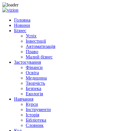
Skip
to
Головна
content
Новини
Бізнес
Успіх
Інвестиції
Автоматизація
Право
Малий бізнес
Застосування
Фінанси
Освіта
Медицина
Творчість
Безпека
Екологія
Навчання
Курси
Інструменти
Історія
Бібліотека
Словник
Код