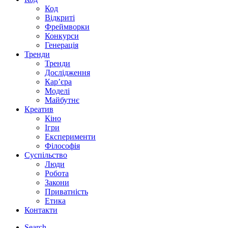
Код
Відкриті
Фреймворки
Конкурси
Генерація
Тренди
Тренди
Дослідження
Кар’єра
Моделі
Майбутнє
Креатив
Кіно
Ігри
Експерименти
Філософія
Суспільство
Люди
Робота
Закони
Приватність
Етика
Контакти
Search