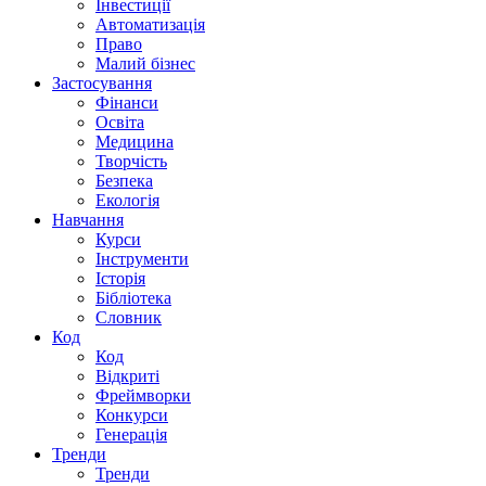
Інвестиції
Автоматизація
Право
Малий бізнес
Застосування
Фінанси
Освіта
Медицина
Творчість
Безпека
Екологія
Навчання
Курси
Інструменти
Історія
Бібліотека
Словник
Код
Код
Відкриті
Фреймворки
Конкурси
Генерація
Тренди
Тренди