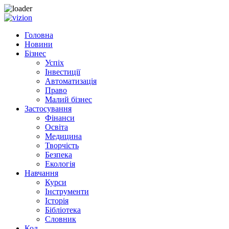
Skip to content
Головна
Новини
Бізнес
Успіх
Інвестиції
Автоматизація
Право
Малий бізнес
Застосування
Фінанси
Освіта
Медицина
Творчість
Безпека
Екологія
Навчання
Курси
Інструменти
Історія
Бібліотека
Словник
Код