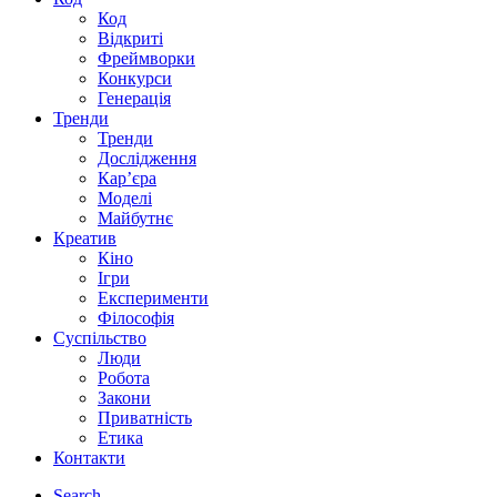
Код
Відкриті
Фреймворки
Конкурси
Генерація
Тренди
Тренди
Дослідження
Кар’єра
Моделі
Майбутнє
Креатив
Кіно
Ігри
Експерименти
Філософія
Суспільство
Люди
Робота
Закони
Приватність
Етика
Контакти
Search