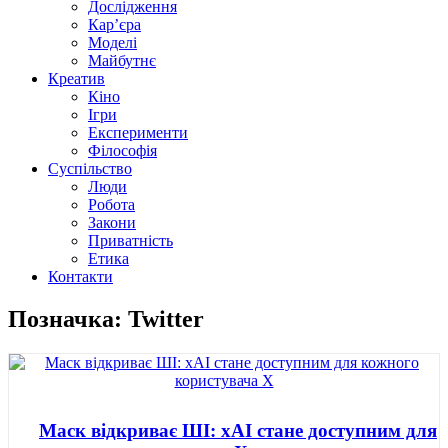
Дослідження
Кар’єра
Моделі
Майбутнє
Креатив
Кіно
Ігри
Експерименти
Філософія
Суспільство
Люди
Робота
Закони
Приватність
Етика
Контакти
Позначка: Twitter
Маск відкриває ШІ: xAI стане доступним для