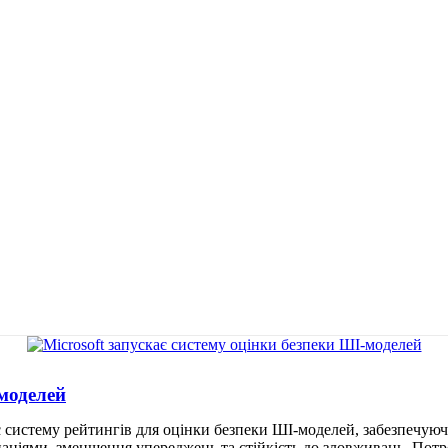
-моделей
кає систему рейтингів для оцінки безпеки ШІ-моделей, забезпечую
аціями, зменшення упереджень та стійкість до зловживань. Потреб