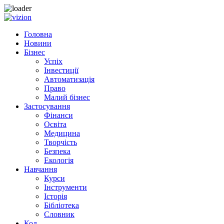
Skip to content
Головна
Новини
Бізнес
Успіх
Інвестиції
Автоматизація
Право
Малий бізнес
Застосування
Фінанси
Освіта
Медицина
Творчість
Безпека
Екологія
Навчання
Курси
Інструменти
Історія
Бібліотека
Словник
Код