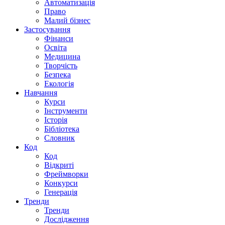
Автоматизація
Право
Малий бізнес
Застосування
Фінанси
Освіта
Медицина
Творчість
Безпека
Екологія
Навчання
Курси
Інструменти
Історія
Бібліотека
Словник
Код
Код
Відкриті
Фреймворки
Конкурси
Генерація
Тренди
Тренди
Дослідження