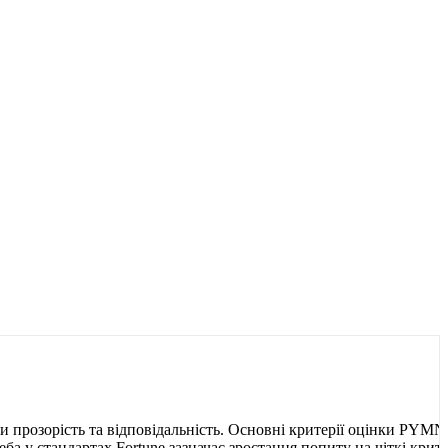
чи прозорість та відповідальність. Основні критерії оцінки PYM
а у стандартах Fortune зазначає зростання попиту на чіткі крите