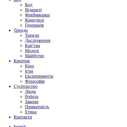
Код
Відкриті
Фреймворки
Конкурси
Генерація
Тренди
Тренди
Дослідження
Кар’єра
Моделі
Майбутнє
Креатив
Кіно
Ігри
Експерименти
Філософія
Суспільство
Люди
Робота
Закони
Приватність
Етика
Контакти
Search