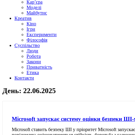
Кар’єра
Моделі
Майбутнє
Креатив
Кіно
Ігри
Експерименти
Філософія
Суспільство
Люди
Робота
Закони
Приватність
Етика
Контакти
День: 22.06.2025
Microsoft запускає систему оцінки безпеки ШІ
Microsoft ставить безпеку ШІ у пріоритет Microsoft запус
повідомляє: оцінюватиметься стійкість, боротьба з галюцин