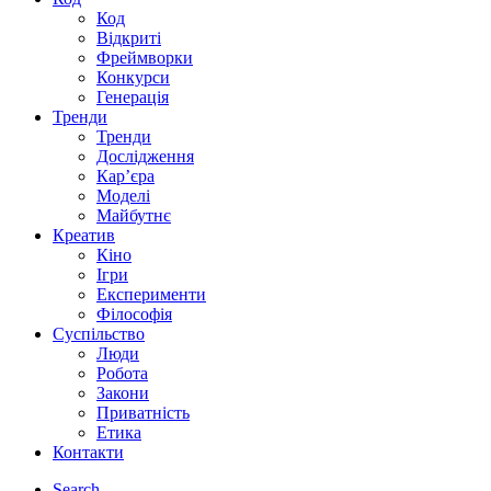
Код
Відкриті
Фреймворки
Конкурси
Генерація
Тренди
Тренди
Дослідження
Кар’єра
Моделі
Майбутнє
Креатив
Кіно
Ігри
Експерименти
Філософія
Суспільство
Люди
Робота
Закони
Приватність
Етика
Контакти
Search