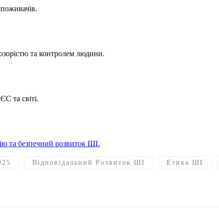
споживачів.
розорістю та контролем людини.
С та світі.
ію та безпечний розвиток ШІ.
025
Відповідальний Розвиток ШІ
Етика ШІ