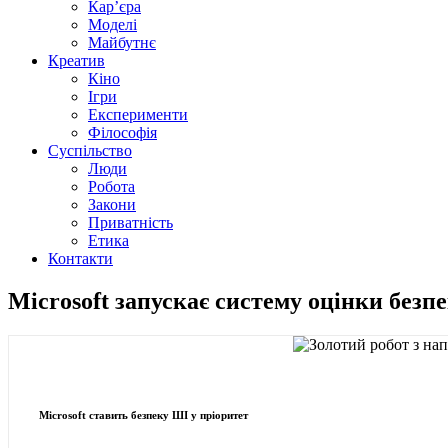
Кар’єра
Моделі
Майбутнє
Креатив
Кіно
Ігри
Експерименти
Філософія
Суспільство
Люди
Робота
Закони
Приватність
Етика
Контакти
Microsoft запускає систему оцінки без
Microsoft ставить безпеку ШІ у пріоритет