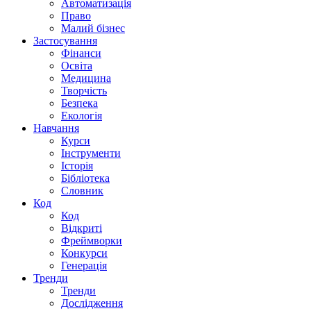
Автоматизація
Право
Малий бізнес
Застосування
Фінанси
Освіта
Медицина
Творчість
Безпека
Екологія
Навчання
Курси
Інструменти
Історія
Бібліотека
Словник
Код
Код
Відкриті
Фреймворки
Конкурси
Генерація
Тренди
Тренди
Дослідження