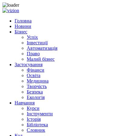
Skip to content
Головна
Новини
Бізнес
Успіх
Інвестиції
Автоматизація
Право
Малий бізнес
Застосування
Фінанси
Освіта
Медицина
Творчість
Безпека
Екологія
Навчання
Курси
Інструменти
Історія
Бібліотека
Словник
Код