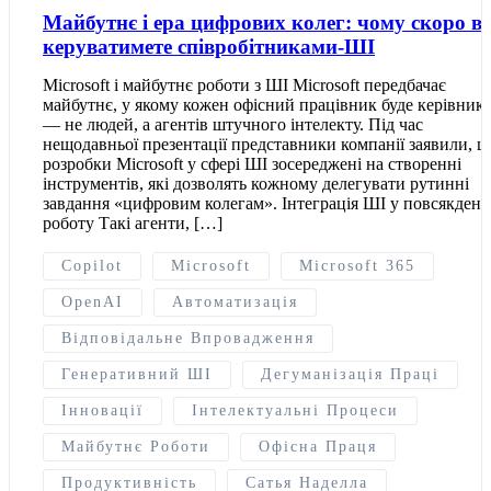
Майбутнє і ера цифрових колег: чому скоро в
керуватимете співробітниками-ШІ
Microsoft і майбутнє роботи з ШІ Microsoft передбачає
майбутнє, у якому кожен офісний працівник буде керівник
— не людей, а агентів штучного інтелекту. Під час
нещодавньої презентації представники компанії заявили, щ
розробки Microsoft у сфері ШІ зосереджені на створенні
інструментів, які дозволять кожному делегувати рутинні
завдання «цифровим колегам». Інтеграція ШІ у повсякден
роботу Такі агенти, […]
Copilot
Microsoft
Microsoft 365
OpenAI
Автоматизація
Відповідальне Впровадження
Генеративний ШІ
Дегуманізація Праці
Інновації
Інтелектуальні Процеси
Майбутнє Роботи
Офісна Праця
Продуктивність
Сатья Наделла