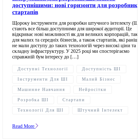
доступнішими: нові горизонти для розробників
стартапів
Щороку інструменти для розробки штучного інтелекту (ШІ
стають все більш доступними для широкої аудиторії. Це
відкриває нові можливості як для великих корпорацій, так 
для малих та середніх бізнесів, а також стартапів, які раніш
не мали доступу до таких технологій через високі ціни та
складну інфраструктуру. У 2025 році ми спостерігаємо
справжній бум інтересу до […]
Доступні Технології
Доступність ШІ
Інструменти Для ШІ
Малий Бізнес
Машинне Навчання
Нейросітки
Розробка ШІ
Стартапи
Технології Для ШІ
Штучний Інтелект
Read More