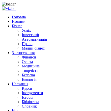
Skip to content
Головна
Новини
Бізнес
Успіх
Інвестиції
Автоматизація
Право
Малий бізнес
Застосування
Фінанси
Освіта
Медицина
Творчість
Безпека
Екологія
Навчання
Курси
Інструменти
Історія
Бібліотека
Словник
Код