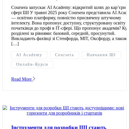
Coursera запускає AI Academy: відкритий шлях до кар’єри 
сфері ШІ У травні 2025 року Coursera представила AI Acad
— освітню платформу, повністю присвячену штучному
інтелекту. Вона пропонує доступну, структуровану освіту в
початківця до профі в ІТ-сфері. Що пропонує академія? Ку
розділені за рівнями: базовий, середній, просунутий.
Викладають фахівці зі Стенфорда, MIT, Оксфорду, а також
[…]
AI Academy
Coursera
Навчання ШІ
Онлайн-Курси
Read More
Інструменти для розробки ШІ стають