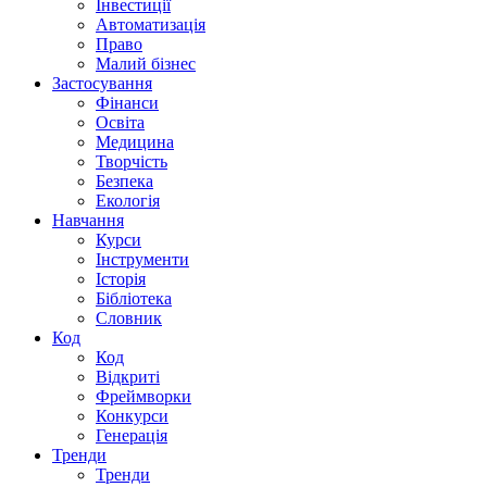
Інвестиції
Автоматизація
Право
Малий бізнес
Застосування
Фінанси
Освіта
Медицина
Творчість
Безпека
Екологія
Навчання
Курси
Інструменти
Історія
Бібліотека
Словник
Код
Код
Відкриті
Фреймворки
Конкурси
Генерація
Тренди
Тренди