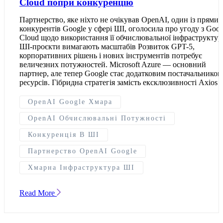
Cloud попри конкуренцію
Партнерство, яке ніхто не очікував OpenAI, один із прямих
конкурентів Google у сфері ШІ, оголосила про угоду з Goog
Cloud щодо використання її обчислювальної інфраструктур
ШІ-проєкти вимагають масштабів Розвиток GPT-5,
корпоративних рішень і нових інструментів потребує
величезних потужностей. Microsoft Azure — основний
партнер, але тепер Google стає додатковим постачальником
ресурсів. Гібридна стратегія замість ексклюзивності Axios 
OpenAI Google Хмара
OpenAI Обчислювальні Потужності
Конкуренція В ШІ
Партнерство OpenAI Google
Хмарна Інфраструктура ШІ
Read More