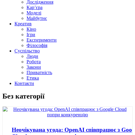
Дослідження
Кар’єра
Моделі
Майбутнє
Креатив
Кіно
Ігри
Експерименти
Філософія
Суспільство
Люди
Робота
Закони
Приватність
Етика
Контакти
Без категорії
Неочікувана угода: OpenAI співпрацює з Goog