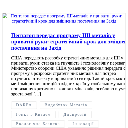
Пентагон передає програму ШІ-металів у
приватні руки: стратегічний крок для зміцнен
постачання на Захід
США передають розробку стратегічних металів для ШІ у
приватні руки: ставка на гнучкість і технологічну перевагу
Міністерство оборони США ухвалило рішення передати с
програму з розробки стратегічних металів для потреб
штучного інтелекту в приватний сектор. Такий крок має н
меті зміцнення позицій західних країн у глобальному ланц
постачання критично важливих мінералів, особливо в умо
зростаючої […]
DARPA
Видобуток Металів
Гонка З Китаєм
Диспрозій
Екологічна Безпека
Інновації