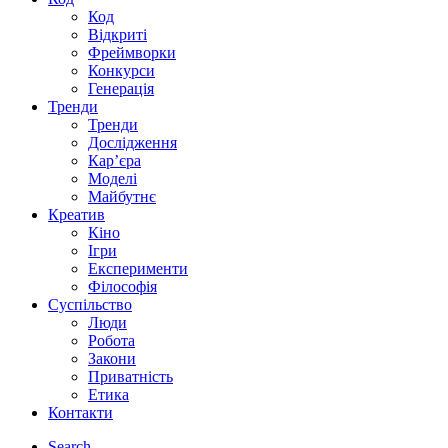
Код
Відкриті
Фреймворки
Конкурси
Генерація
Тренди
Тренди
Дослідження
Кар’єра
Моделі
Майбутнє
Креатив
Кіно
Ігри
Експерименти
Філософія
Суспільство
Люди
Робота
Закони
Приватність
Етика
Контакти
Search