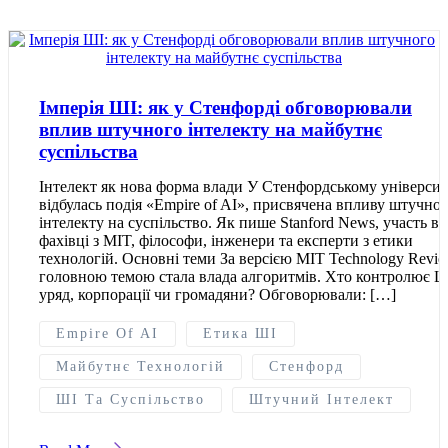
Імперія ШІ: як у Стенфорді обговорювали
вплив штучного інтелекту на майбутнє
суспільства
Інтелект як нова форма влади У Стенфордському університ
відбулась подія «Empire of AI», присвячена впливу штучно
інтелекту на суспільство. Як пише Stanford News, участь вз
фахівці з MIT, філософи, інженери та експерти з етики
технологій. Основні теми За версією MIT Technology Revie
головною темою стала влада алгоритмів. Хто контролює Ш
уряд, корпорації чи громадяни? Обговорювали: […]
Empire Of AI
Етика ШІ
Майбутнє Технологій
Стенфорд
ШІ Та Суспільство
Штучний Інтелект