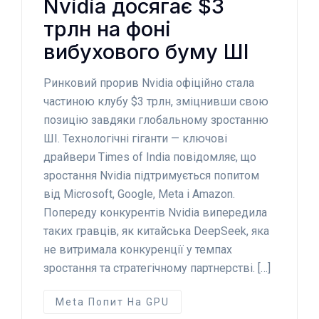
Nvidia досягає $3
трлн на фоні
вибухового буму ШІ
Ринковий прорив Nvidia офіційно стала
частиною клубу $3 трлн, зміцнивши свою
позицію завдяки глобальному зростанню
ШІ. Технологічні гіганти — ключові
драйвери Times of India повідомляє, що
зростання Nvidia підтримується попитом
від Microsoft, Google, Meta і Amazon.
Попереду конкурентів Nvidia випередила
таких гравців, як китайська DeepSeek, яка
не витримала конкуренції у темпах
зростання та стратегічному партнерстві. […]
Meta Попит На GPU