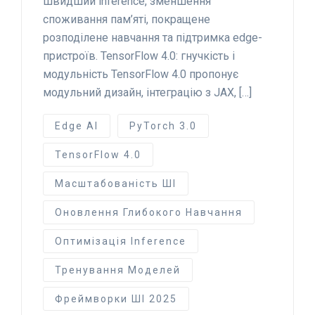
швидший inference, зменшення
споживання пам’яті, покращене
розподілене навчання та підтримка edge-
пристроїв. TensorFlow 4.0: гнучкість і
модульність TensorFlow 4.0 пропонує
модульний дизайн, інтеграцію з JAX, […]
Edge AI
PyTorch 3.0
TensorFlow 4.0
Масштабованість ШІ
Оновлення Глибокого Навчання
Оптимізація Inference
Тренування Моделей
Фреймворки ШІ 2025