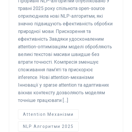
Проривні NLP-алгоритми опубліковано У
травні 2025 року спільнота open-source
оприлюднила нові NLP-алгоритми, які
значно підвищують ефективність обробки
природної мови. Прискорення та
ефективність Завдяки удосконаленим
attention-оптимізаціям моделі обробляють
великі текстові масиви швидше без
втрати точності. Компресія зменшує
споживання пам’яті та прискорює
inference. Нові attention-механізми
Інновації у sparse attention та адаптивних
вікнах контексту дозволяють моделям
точніше працювати […]
Attention Механізми
NLP Алгоритми 2025