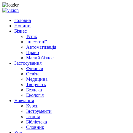
Skip to content
Головна
Новини
Бізнес
Успіх
Інвестиції
Автоматизація
Право
Малий бізнес
Застосування
Фінанси
Освіта
Медицина
Творчість
Безпека
Екологія
Навчання
Курси
Інструменти
Історія
Бібліотека
Словник
Код