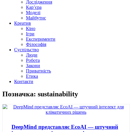
Дослідження
Кар’єра
Моделі
Майбутнє
Креатив
Кіно
Ігри
Експерименти
Філософія
Суспільство
Люди
Робота
Закони
Приватність
Етика
Контакти
Позначка: sustainability
DeepMind представляє EcoAI — штучний