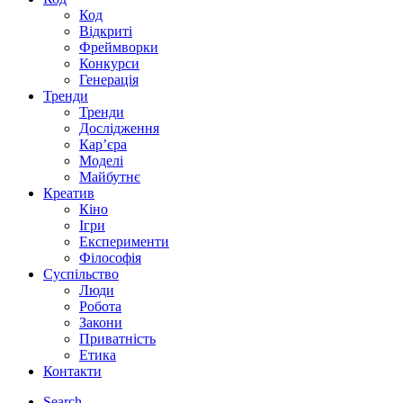
Код
Відкриті
Фреймворки
Конкурси
Генерація
Тренди
Тренди
Дослідження
Кар’єра
Моделі
Майбутнє
Креатив
Кіно
Ігри
Експерименти
Філософія
Суспільство
Люди
Робота
Закони
Приватність
Етика
Контакти
Search