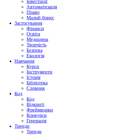
Інвестиції
Автоматизація
Право
Малий бізнес
Застосування
Фінанси
Освіта
Медицина
Творчість
Безпека
Екологія
Навчання
Курси
Інструменти
Історія
Бібліотека
Словник
Код
Код
Відкриті
Фреймворки
Конкурси
Генерація
Тренди
Тренди